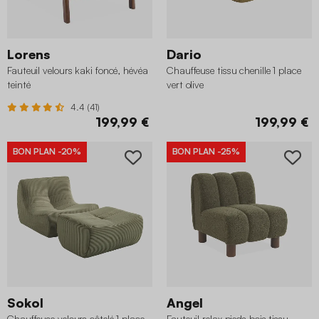
Lorens
Dario
Fauteuil velours kaki foncé, hévéa
Chauffeuse tissu chenille 1 place
teinté
vert olive
4.4 (41)
199,99 €
199,99 €
BON PLAN
-20%
BON PLAN
-25%
Sokol
Angel
Chauffeuse velours côtelé 1 place
Fauteuil relax pieds bois tissu