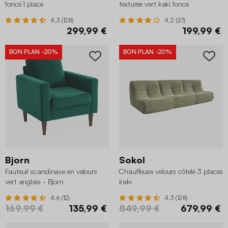
foncé 1 place
texturée vert kaki foncé
4.3 (128)
4.2 (27)
299,99 €
199,99 €
BON PLAN
-20%
BON PLAN
-20%
Bjorn
Sokol
Fauteuil scandinave en velours
Chauffeuse velours côtelé 3 places
vert anglais - Bjorn
kaki
4.6 (12)
4.3 (128)
169,99 €
135,99 €
849,99 €
679,99 €