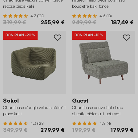
repose pieds kaki
bouclette kaki foncé
4.3 (128)
4.5 (18)
319,99 €
255,99 €
249,99 €
187,49 €
BON PLAN
-20%
BON PLAN
-10%
Sokol
Guest
Chauffeuse d'angle velours côtelé 1
Chauffeuse convertible tissu
place kaki
chenille piètement bois vert
4.3 (128)
4.8 (4)
349,99 €
279,99 €
199,99 €
179,99 €