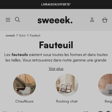
-10%
SUR LES
BONS PLANS*
AVEC LE
CODE SUMMER10
sweeek
Salon
Fauteuil
Fauteuil
Les
fauteuils
existent sous toutes les formes et dans toutes
les tailles. Vous retrouverez dans notre gamme une grande
variété de matériaux, de couleurs et de designs (
scandinave
,
Voir plus
bohème
,
contemporain
ou
vintage
) pour
trouver celui qui
convient parfaitement
à votre maison et en harmonie avec
votre
canapé
. Vous devez également tenir compte de la
fonction de votre futur fauteuil. L'utiliserez-vous pour lire,
regarder la télévision ou faire une sieste ? Assurez-vous que le
fauteuil
que vous choisissez est
confortable
et s'adapte
Chauffeuse
Rocking chair
Bei
bien à l'espace que vous lui avez réservé.