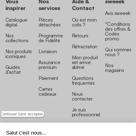
Vous
Nos
Aide &
sweeek
inspirer
services
Contact
Avis sweeek
Catalogue
Pièces
Où est mon
*Conditions
digital
détachées
colis ?
des offres &
Codes
Nos
Programme
Retours
promo
collections
de Fidélité
Rétractation
Qui sommes
Nos produits
Livraison
nous ?
iconiques
Mon produit
Assurance
est arrivé
Nos
Guides
premium
abîmé
magasins
d’achat
Paiement
Questions
fréquentes
Cartes
cadeaux
Nous
contacter
Je suis
professionnel
Continuer sans accepter
Salut c'est nous...