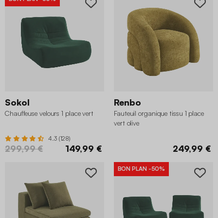
Sokol
Renbo
Chauffeuse velours 1 place vert
Fauteuil organique tissu 1 place
vert olive
4.3 (128)
299,99 €
149,99 €
249,99 €
BON PLAN
-50%