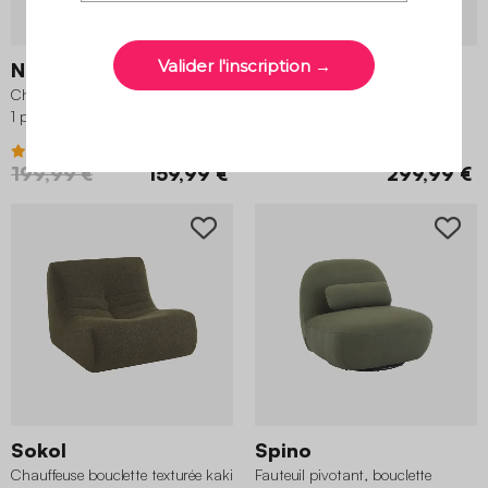
Nova
Sokol
Chauffeuse tissu effet alpaca kaki
Chauffeuse tissu effet alpaca 1
1 place
place, kaki
4.5 (19)
4.3 (128)
199,99 €
159,99 €
299,99 €
Sokol
Spino
Chauffeuse bouclette texturée kaki
Fauteuil pivotant, bouclette