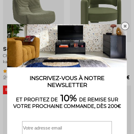
✖
Sokol
Mellow
Chauffeuse velours côtelé 1 place
Fauteuil tripode en velours vert
kaki
4.3 (128)
4.2 (9)
299,99 €
239,99 €
199,99 €
BON PLAN
-20%