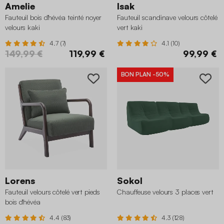
Amelie
Isak
Fauteuil bois d'hévéa teinté noyer
Fauteuil scandinave velours côtelé
velours kaki
vert kaki
4.7 (7)
4.1 (10)
149,99 €
119,99 €
99,99 €
BON PLAN
-50%
Lorens
Sokol
Fauteuil velours côtelé vert pieds
Chauffeuse velours 3 places vert
bois d'hévéa
4.4 (83)
4.3 (128)