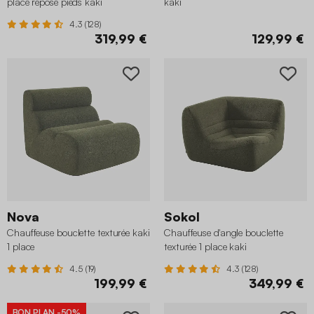
place repose pieds kaki
kaki
4.3 (128)
319,99 €
129,99 €
Nova
Sokol
Chauffeuse bouclette texturée kaki
Chauffeuse d'angle bouclette
1 place
texturée 1 place kaki
4.5 (19)
4.3 (128)
199,99 €
349,99 €
BON PLAN
-50%