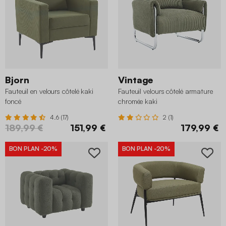
Bjorn
Vintage
Fauteuil en velours côtelé kaki
Fauteuil velours côtelé armature
foncé
chromée kaki
4.6 (17)
2 (1)
189,99 €
151,99 €
179,99 €
BON PLAN
-20%
BON PLAN
-20%