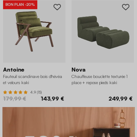
BON PLAN
-20%
Antoine
Nova
Fauteuil scandinave bois d'hévéa
Chauffeuse bouclette texturée 1
et velours kaki
place + repose pieds kaki
4.9 (15)
179,99 €
143,99 €
249,99 €