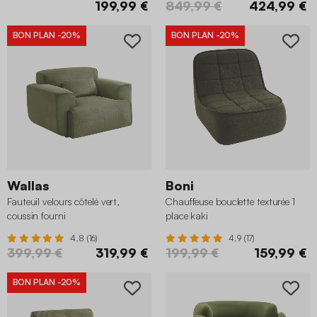
199,99 €
849,99 €
424,99 €
BON PLAN
-20%
BON PLAN
-20%
Wallas
Boni
Fauteuil velours côtelé vert,
Chauffeuse bouclette texturée 1
coussin fourni
place kaki
4.8 (16)
4.9 (17)
399,99 €
319,99 €
199,99 €
159,99 €
BON PLAN
-20%