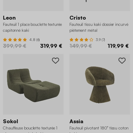
Leon
Cristo
Fauteuil 1 place bouclette texturée
Fauteuil tissu kaki dossier incurvé
capitonné kaki
piétement métal
4.8 (6)
3.9 (7)
399,99 €
319,99 €
149,99 €
119,99 €
Sokol
Assia
Chauffeuse bouclette texturée 1
Fauteuil pivotant 180° tissu coton