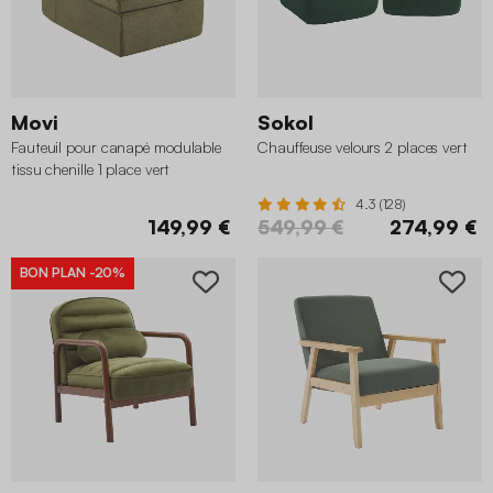
Movi
Sokol
Fauteuil pour canapé modulable
Chauffeuse velours 2 places vert
tissu chenille 1 place vert
4.3 (128)
149,99 €
549,99 €
274,99 €
BON PLAN
-20%