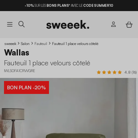
-10%
SUR LES
BONS PLANS*
AVEC LE
CODE SUMMER10
sweeek
Salon
Fauteuil
Fauteuil 1 place velours côtelé
Wallas
Fauteuil 1 place velours côtelé
IWLSOFA1CRVVGRE
4.8 (16)
BON PLAN
-20%