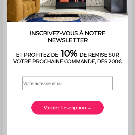
Usage
Usage domestique uniquement
Garantie
2 ans
Le produit est livré en kit à monter
Montage
soi-même. Une notice est fournie
Coussins
100% polyester
Fauteuil
L 116 x P 97 x H 73 cm
Assise
L 57 x P 67 cm
Dossier
L 88 x H 40 cm
Dimensions
L 48 x H 25 cm
coussin