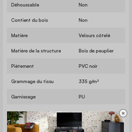
Déhoussable
Non
Contient du bois
Non
Matière
Velours côtelé
Matière de la structure
Bois de peuplier
Piètement
PVC noir
Grammage du tissu
335 g/m²
Garnissage
PU
✖
Profondeur
67 cm
d'assise