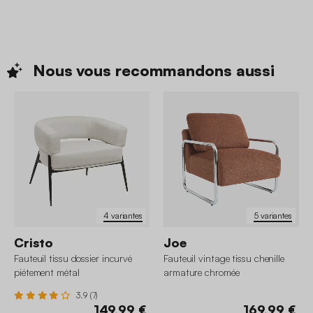
Nous vous recommandons
aussi
4 variantes
5 variantes
Cristo
Joe
Fauteuil tissu dossier incurvé
Fauteuil vintage tissu chenille
piétement métal
armature chromée
3.9 (7)
149,99 €
169,99 €