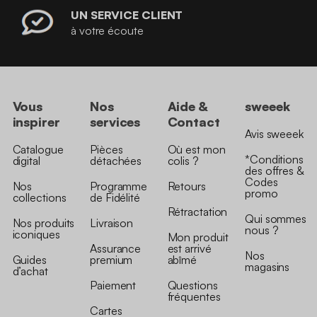
UN SERVICE CLIENT
à votre écoute
Vous
Nos
Aide &
sweeek
inspirer
services
Contact
Avis sweeek
Catalogue
Pièces
Où est mon
*Conditions
digital
détachées
colis ?
des offres &
Codes
Nos
Programme
Retours
promo
collections
de Fidélité
Rétractation
Qui sommes
Nos produits
Livraison
nous ?
iconiques
Mon produit
Assurance
est arrivé
Nos
Guides
premium
abîmé
magasins
d’achat
Paiement
Questions
fréquentes
Cartes