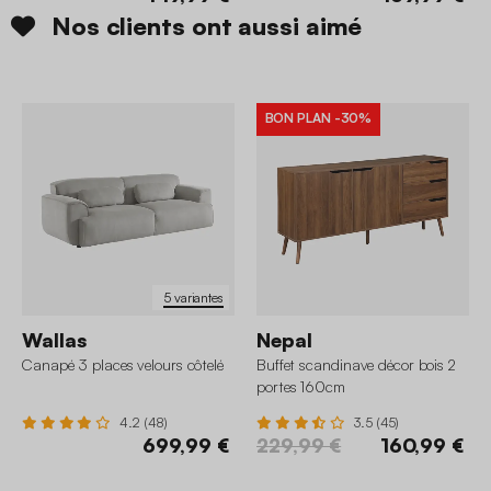
Nos clients ont aussi aimé
BON PLAN
-30%
5 variantes
Wallas
Nepal
Canapé 3 places velours côtelé
Buffet scandinave décor bois 2
portes 160cm
4.2 (48)
3.5 (45)
699,99 €
229,99 €
160,99 €