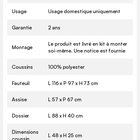
Usage
Usage domestique uniquement
Garantie
2 ans
Le produit est livré en kit à monter
Montage
soi-même. Une notice est fournie
Coussins
100% polyester
Fauteuil
L 116 x P 97 x H 73 cm
Assise
L 57 x P 67 cm
Dossier
L 88 x H 40 cm
Dimensions
L 48 x H 25 cm
coussin