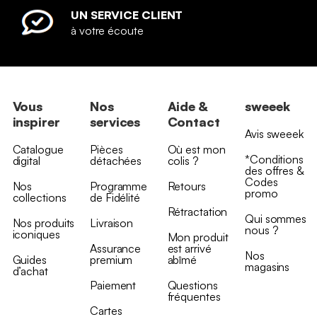
UN SERVICE CLIENT
à votre écoute
Vous
Nos
Aide &
sweeek
inspirer
services
Contact
Avis sweeek
Catalogue
Pièces
Où est mon
*Conditions
digital
détachées
colis ?
des offres &
Codes
Nos
Programme
Retours
promo
collections
de Fidélité
Rétractation
Qui sommes
Nos produits
Livraison
nous ?
iconiques
Mon produit
Assurance
est arrivé
Nos
Guides
premium
abîmé
magasins
d’achat
Paiement
Questions
fréquentes
Cartes