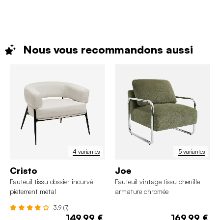
Nous vous recommandons
aussi
4 variantes
5 variantes
Cristo
Joe
Fauteuil tissu dossier incurvé
Fauteuil vintage tissu chenille
piétement métal
armature chromée
3.9 (7)
149,99 €
169,99 €