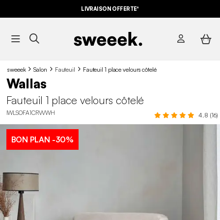
LIVRAISON OFFERTE*
sweeek
Salon
Fauteuil
Fauteuil 1 place velours côtelé
Wallas
Fauteuil 1 place velours côtelé
IWLSOFA1CRVVWH
4.8 (16)
BON PLAN
-30%