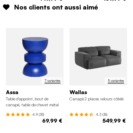
Nos clients ont aussi aimé
7 variantes
5 variantes
Assa
Wallas
Table d'appoint, bout de
Canapé 2 places velours côtelé
canapé, table de chevet métal
Ø32 x H43,5cm
4.9 (35)
4.3 (36)
69,99 €
549,99 €