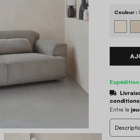
Couleur :
G
AJ
Expédition
Livrais
conditions
Entre le
jeu
Descripti