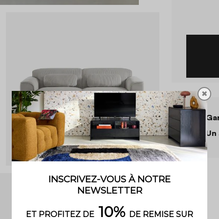
✖
Gar
Un 