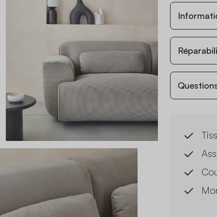
Informati
Réparabil
Questions
Tis
Ass
Cou
Mon