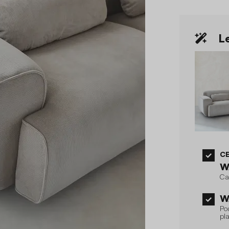
Le
CE
W
Ca
W
Po
pla