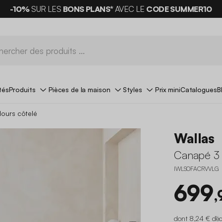
-10%
SUR LES
BONS PLANS*
AVEC LE
CODE SUMMER10
tés
Produits
Pièces de la maison
Styles
Prix mini
Catalogues
B
ours côtelé
Wallas
Canapé 3 
IWLSOFACRVVLG
699
,
dont 8,24 € d'é