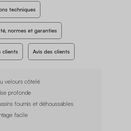
ons techniques
ité, normes et garanties
 clients
Avis des clients
su velours côtelé
ise profonde
ssins fournis et déhoussables
tage facile