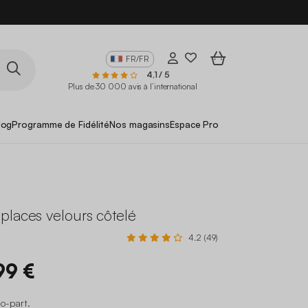
FR/FR
4,1 / 5
Plus de 30 000 avis à l’international
log
Programme de Fidélité
Nos magasins
Espace Pro
places velours côtelé
4.2 (49)
99 €
co-part
.