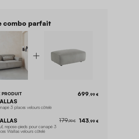
 combo parfait
699
 PRODUIT
,99 €
ALLAS
napé 3 places velours côtelé
179
ALLAS
143
,99 €
,99 €
uf, repose-pieds pour canapé 3
ces Wallas velours côtelé