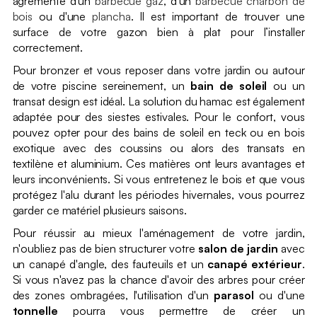
agrémenté d'un
barbecue gaz
, d'un
barbecue charbon de
bois
ou d'une
plancha
. Il est important de trouver une
surface de votre gazon bien à plat pour l’installer
correctement.
Pour bronzer et vous reposer dans votre jardin ou autour
de votre piscine sereinement, un
bain de soleil
ou un
transat design est idéal. La solution du hamac est également
adaptée pour des siestes estivales. Pour le confort, vous
pouvez opter pour des bains de soleil en teck ou en bois
exotique avec des coussins ou alors des transats en
textilène et aluminium. Ces matières ont leurs avantages et
leurs inconvénients. Si vous entretenez le bois et que vous
protégez l'alu durant les périodes hivernales, vous pourrez
garder ce matériel plusieurs saisons.
Pour réussir au mieux l'aménagement de votre jardin,
n'oubliez pas de bien structurer votre
salon de jardin
avec
un canapé d'angle, des fauteuils et un
canapé extérieur
.
Si vous n'avez pas la chance d'avoir des arbres pour créer
des zones ombragées, l'utilisation d'un
parasol
ou d'une
tonnelle
pourra vous permettre de créer un