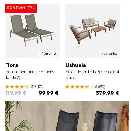
BON PLAN
-17%
7 variantes
7 variantes
Flora
Ushuaia
Si
Transat acier multi positions
Salon de jardin bois d'acacia 4
Sa
(lot de 2)
places
3.9 (172)
4.5 (539)
119,99 €
99,99 €
379,99 €