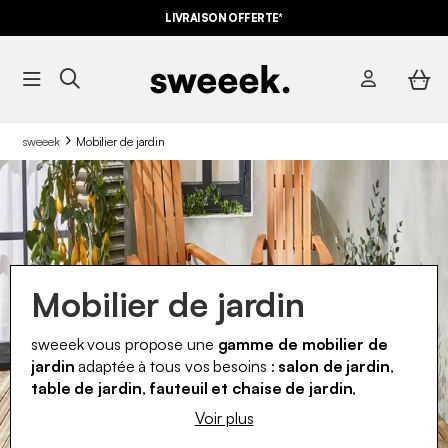
LIVRAISON OFFERTE*
sweeek
Mobilier de jardin
Mobilier de jardin
sweeek vous propose une
gamme de mobilier de
jardin
adaptée à tous vos besoins :
salon de jardin
,
table de jardin
,
fauteuil et chaise de jardin
,
ensemble repas outdoor
,
transat, bain de
Voir plus
soleil,
coffre de rangement extérieur
. Chez