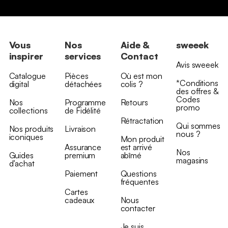
Vous
Nos
Aide &
sweeek
inspirer
services
Contact
Avis sweeek
Catalogue
Pièces
Où est mon
*Conditions
digital
détachées
colis ?
des offres &
Codes
Nos
Programme
Retours
promo
collections
de Fidélité
Rétractation
Qui sommes
Nos produits
Livraison
nous ?
iconiques
Mon produit
Assurance
est arrivé
Nos
Guides
premium
abîmé
magasins
d’achat
Paiement
Questions
fréquentes
Cartes
cadeaux
Nous
contacter
Je suis