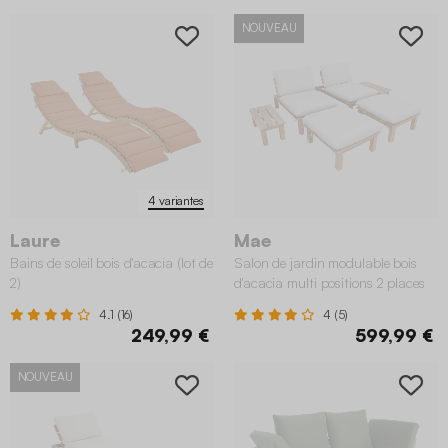
NOUVEAU
4 variantes
Laure
Mae
Bains de soleil bois d'acacia (lot de
Salon de jardin modulable bois
2)
d'acacia multi positions 2 places
4.1 (16)
4 (5)
249,99 €
599,99 €
NOUVEAU