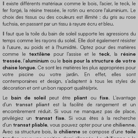
Il existe différents matériaux comme le bois, l'acier, le teck, le
fer forgé, la résine tressée, le rotin ou encore l'aluminium. Le
choix des tissus ou des couleurs est illimité : du gris au rose
fuchsia, en passant par un tissu à rayure écru et bleu.
Il faut que la toile du bain de soleil supporte les agressions du
temps comme les rayons du soleil. Elle doit également résister
à l'usure, au poids et à l'humidité. Optez pour des matières
comme le
textilène
pour l’assise et le
teck
, la
résine
tressée
, l’
aluminium
ou le
bois pour la structure de votre
chaise longue
. Ce sont les matières les plus appropriées pour
votre piscine ou votre jardin. En effet, elles sont
contemporaines et design, s’adaptent à tous les styles de
décoration et ont un bon rapport qualité/prix.
Le
bain de soleil
peut être
pliant
ou
fixe
. L’avantage
d’un
transat pliant
est la facilité de rangement et un
encombrement réduit. Si vous ne manquez pas de place,
privilégiez un
transat fixe
. Si vous êtes à la recherche
d’un
transat pliable
, vous pouvez opter pour une
chilienne
.
Avec sa structure bois, la
chilienne
se compose d’une
toile