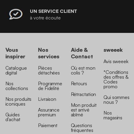
UN SERVICE CLIENT
à votre écoute
Vous
Nos
Aide &
sweeek
inspirer
services
Contact
Avis sweeek
Catalogue
Pièces
Où est mon
*Conditions
digital
détachées
colis ?
des offres &
Codes
Nos
Programme
Retours
promo
collections
de Fidélité
Rétractation
Qui sommes
Nos produits
Livraison
nous ?
iconiques
Mon produit
Assurance
est arrivé
Nos
Guides
premium
abîmé
magasins
d’achat
Paiement
Questions
fréquentes