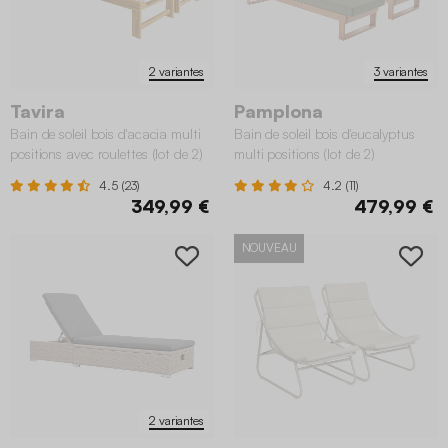
2 variantes
3 variantes
Tavira
Pamplona
Bain de soleil bois d'acacia multi
Bain de soleil bois d'eucalyptus
positions avec roulettes (lot de 2)
multi positions (lot de 2)
4.5 (23)
4.2 (11)
349,99 €
479,99 €
NOUVEAU
2 variantes