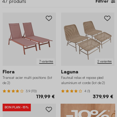
47
produits
Filtrer
7 variantes
2 variantes
Flora
Laguna
Transat acier multi positions (lot
Fauteuil relax et repose pied
de 2)
aluminium et corde (lot de 2)
3.9 (172)
4 (1)
119,99 €
379,99 €
BON PLAN
-15%