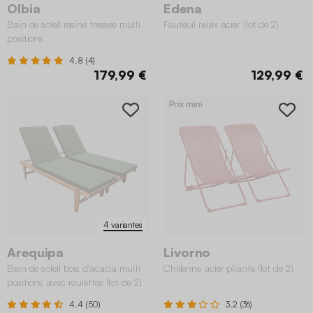
Olbia
Edena
Bain de soleil résine tressée multi
Fauteuil relax acier (lot de 2)
positions
4.8 (4)
179,99 €
129,99 €
Prix mini
4 variantes
Arequipa
Livorno
Bain de soleil bois d'acacia multi
Chilienne acier pliante (lot de 2)
positions avec roulettes (lot de 2)
4.4 (50)
3.2 (36)