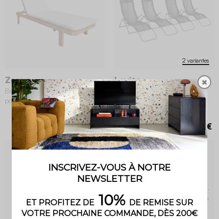
2 variantes
Zenya
Levito
✖
Bain de soleil bois d'acacia multi
Bain de soleil acier pliant 2
positions avec coussin
positions (lot de 4)
4.2 (56)
249,99 €
129,99 €