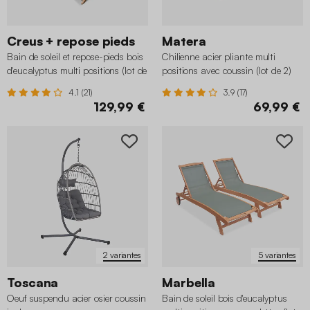
Creus + repose pieds
Matera
Bain de soleil et repose-pieds bois
Chilienne acier pliante multi
d'eucalyptus multi positions (lot de
positions avec coussin (lot de 2)
2)
4.1 (21)
3.9 (17)
129,99 €
69,99 €
2 variantes
5 variantes
Toscana
Marbella
Oeuf suspendu acier osier coussin
Bain de soleil bois d'eucalyptus