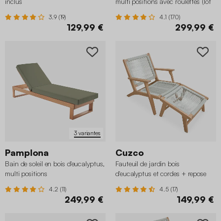
inclus
multi positions avec roulettes (lot
de 2)
3.9 (19)
4.1 (170)
129,99 €
299,99 €
3 variantes
Pamplona
Cuzco
Bain de soleil en bois d'eucalyptus,
Fauteuil de jardin bois
multi positions
d'eucalyptus et cordes + repose
pieds
4.2 (11)
4.5 (17)
249,99 €
149,99 €