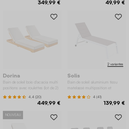
349,99 €
49,99 €
2 variantes
Dorina
Solis
Bain de soleil bois d'acacia multi
Bain de soleil aluminium tissu
positions avec roulettes (lot de 2)
matelassé multiposition et
roulettes
4.4 (20)
4 (41)
449,99 €
139,99 €
NOUVEAU