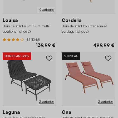
9 variantes
Louisa
Cordelia
Bain de soleil aluminium multi
Bain de soleil bois d'acacia et
positions (lot de 2)
cordage (lot de 2)
4.1 (1048)
139,99 €
499,99 €
BON PLAN
-21%
NOUVEAU
2 variantes
2 variantes
Laguna
Ona
Fauteuil relax et repose pied
Bain de soleil acier multi positions