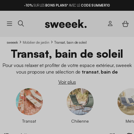
-10%
SUR LES
BONS PLANS*
AVEC LE
CODE SUMMER10
sweeek
Mobilier de jardin
Transat, bain de soleil
Transat, bain de soleil
Pour vous relaxer et profiter de votre espace extérieur, sweeek
vous propose une sélection de
transat
,
bain de
soleil
,
hamac
et
chaise longue jardin
au meilleur prix.
Voir plus
Spécialiste du
mobilier de jardin,
vous pourrez trouver un
transat pas cher qui vous correspond parmi nos différents
coloris et matière. Ensuite, à vous la détente près de votre
piscine, au soleil ou à l’ombre (sous un
parasol sweeek
bien sûr
!), selon vos préférences, pour profiter de votre extérieur en
toute tranquillité !
Transat
Chilienne
Méta