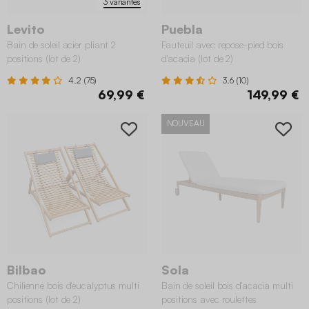
3 variantes
Levito
Puebla
Bain de soleil acier pliant 2
Fauteuil avec repose-pied bois
positions (lot de 2)
d'acacia (lot de 2)
4.2 (75)
3.6 (10)
69,99 €
149,99 €
NOUVEAU
Bilbao
Sola
Chilienne bois d'eucalyptus multi
Bain de soleil bois d'acacia multi
positions (lot de 2)
positions avec roulettes