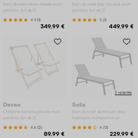
Bain de soleil résine tressée multi
Bain de soleil bois d'acacia multi
positions (lot de 2)
positions (lot de 2)
4.9 (9)
5 (3)
349,99 €
449,99 €
2 variantes
Davao
Solis
Chilienne bambou pliante multi
Bain de soleil aluminium tissu
positions (lot de 2)
matelassé multiposition et
roulettes (lot de 2)
4.6 (12)
4 (13)
89,99 €
229,99 €