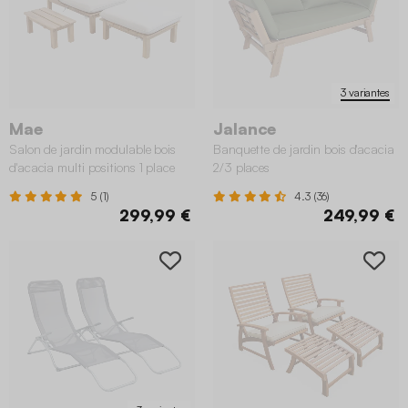
3 variantes
Mae
Jalance
Salon de jardin modulable bois
Banquette de jardin bois d'acacia
d'acacia multi positions 1 place
2/3 places
5 (1)
4.3 (36)
299,99 €
249,99 €