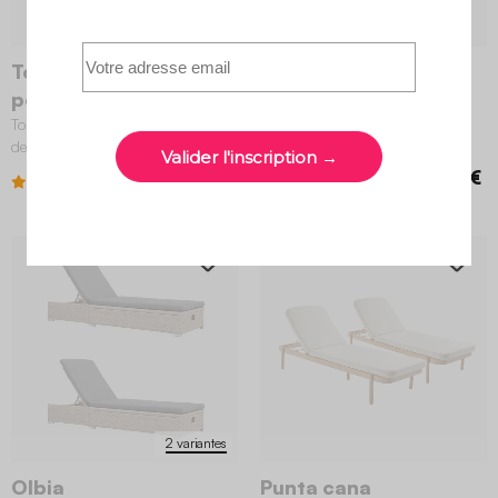
4 variantes
Toile de remplacement
Livorno
pour Louisa
Chilienne acier pliante (lot de 4)
Toile de remplacement pour bain
de soleil Louisa
3.2 (28)
79,99 €
4.5 (118)
49,99 €
2 variantes
Olbia
Punta cana