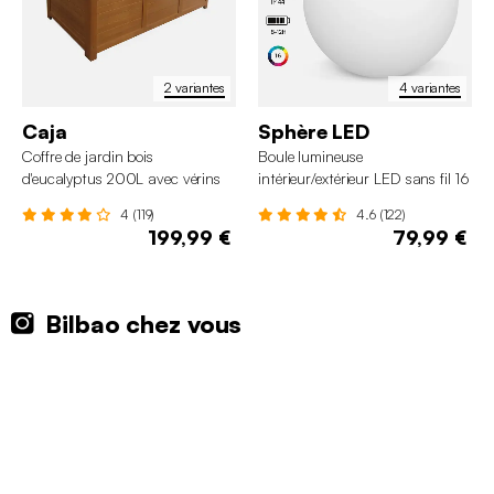
2 variantes
4 variantes
Caja
Sphère LED
Coffre de jardin bois
Boule lumineuse
d'eucalyptus 200L avec vérins
intérieur/extérieur LED sans fil 16
couleurs
4 (119)
4.6 (122)
199,99 €
79,99 €
Bilbao chez vous