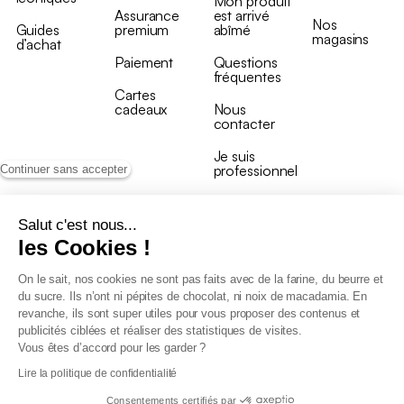
Mon produit
Assurance
est arrivé
Nos
Guides
premium
abîmé
magasins
d’achat
Paiement
Questions
fréquentes
Cartes
cadeaux
Nous
contacter
Je suis
professionnel
Continuer sans accepter
Salut c'est nous...
les Cookies !
On le sait, nos cookies ne sont pas faits avec de la farine, du beurre et
Conditions générales de vente
du sucre. Ils n’ont ni pépites de chocolat, ni noix de macadamia. En
Conditions générales du programme de fidélité
revanche, ils sont super utiles pour vous proposer des contenus et
Charte de données personnelles
publicités ciblées et réaliser des statistiques de visites.
Conditions générales de vente Pro
Vous êtes d’accord pour les garder ?
Déclaration d’accessibilité
Lire la politique de confidentialité
Consentements certifiés par