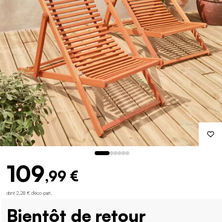
109
,99 €
dont 2,28 € d'éco-part
.
Bientôt de retour