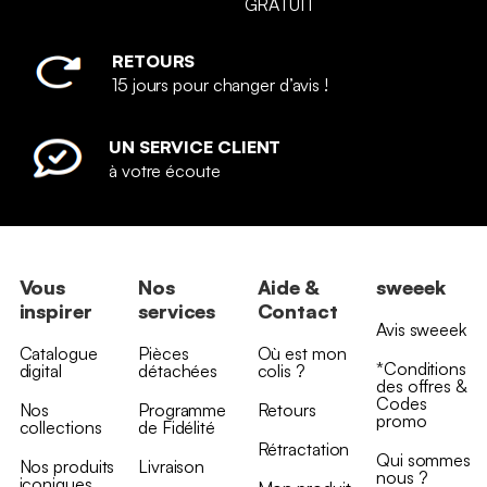
GRATUIT
RETOURS
15 jours pour changer d’avis !
UN SERVICE CLIENT
à votre écoute
Vous
Nos
Aide &
sweeek
inspirer
services
Contact
Avis sweeek
Catalogue
Pièces
Où est mon
*Conditions
digital
détachées
colis ?
des offres &
Codes
Nos
Programme
Retours
promo
collections
de Fidélité
Rétractation
Qui sommes
Nos produits
Livraison
nous ?
iconiques