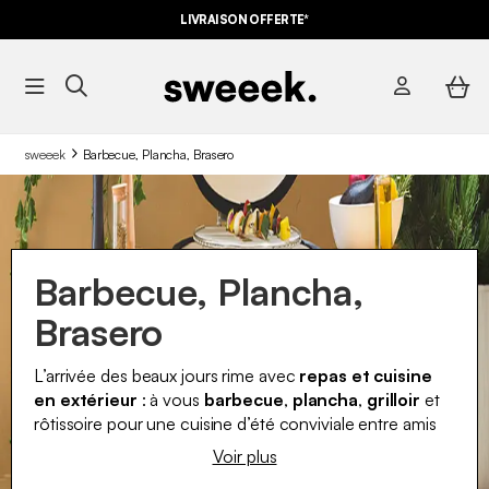
LIVRAISON OFFERTE*
sweeek
Barbecue, Plancha, Brasero
Barbecue, Plancha,
Brasero
L’arrivée des beaux jours rime avec
repas et cuisine
en extérieur
: à vous
barbecue
,
plancha
,
grilloir
et
rôtissoire pour une cuisine d’été conviviale entre amis
ou en famille sur votre terrasse ou dans votre jardin.
Voir plus
Pour ce faire, sweeek vous propose une sélection au