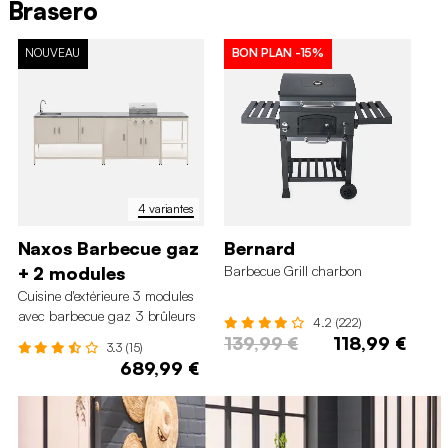
Brasero
NOUVEAU
BON PLAN
-15%
4 variantes
Naxos Barbecue gaz
Bernard
Tr
+ 2 modules
Barbecue Grill charbon
Ba
feu
Cuisine d'extérieure 3 modules
et
avec barbecue gaz 3 brûleurs
4.2 (222)
sur pieds, thermomètre
139,99 €
118,99 €
3.3 (15)
689,99 €