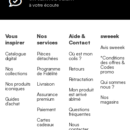
à votre écoute
Vous
Nos
Aide &
sweeek
inspirer
services
Contact
Avis sweeek
Catalogue
Pièces
Où est mon
*Conditions
digital
détachées
colis ?
des offres &
Codes
Nos
Programme
Retours
promo
collections
de Fidélité
Rétractation
Qui sommes
Nos produits
Livraison
nous ?
iconiques
Mon produit
Assurance
est arrivé
Nos
Guides
premium
abîmé
magasins
d’achat
Paiement
Questions
fréquentes
Cartes
cadeaux
Nous
contacter