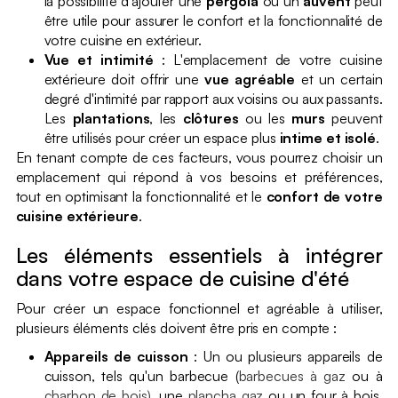
la possibilité d'ajouter une
pergola
ou un
auvent
peut
être utile pour assurer le confort et la fonctionnalité de
votre cuisine en extérieur.
Vue et intimité
: L'emplacement de votre cuisine
extérieure doit offrir une
vue agréable
et un certain
degré d'intimité par rapport aux voisins ou aux passants.
Les
plantations
, les
clôtures
ou les
murs
peuvent
être utilisés pour créer un espace plus
intime et isolé
.
En tenant compte de ces facteurs, vous pourrez choisir un
emplacement qui répond à vos besoins et préférences,
tout en optimisant la fonctionnalité et le
confort de votre
cuisine extérieure
.
Les éléments essentiels à intégrer
dans votre espace de cuisine d'été
Pour créer un espace fonctionnel et agréable à utiliser,
plusieurs éléments clés doivent être pris en compte :
Appareils de cuisson
: Un ou plusieurs appareils de
cuisson, tels qu'un barbecue (
barbecues à gaz
ou à
charbon de bois)
, une
plancha gaz
ou un four à bois,