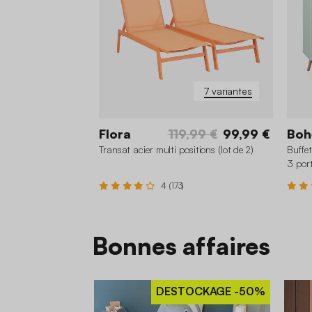
7 variantes
Flora
119,99 €
99,99 €
Boh
Transat acier multi positions (lot de 2)
Buffe
3 por
4 (173)
Bonnes affaires
+2
DESTOCKAGE
-50%