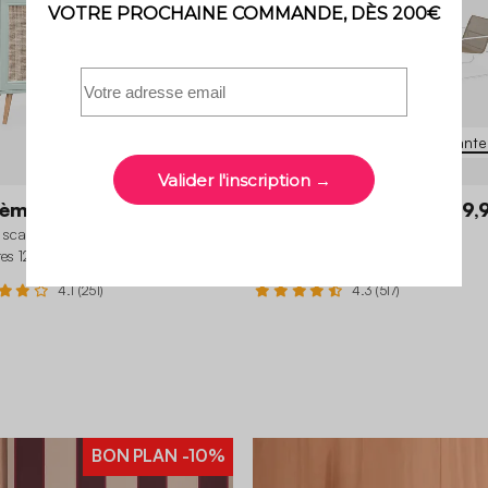
5 variantes
6 variante
ème
169,99 €
101,99 €
Silvi
109,
t scandinave décor bois et cannage
Salon de jardin métal 4 places
tes 120cm
4.1 (251)
4.3 (517)
+1
BON PLAN
-10%