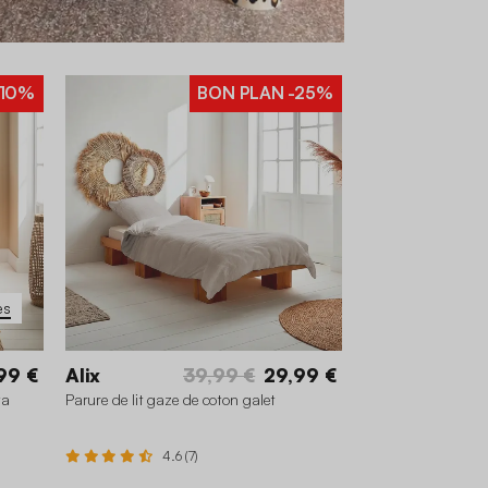
10%
BON PLAN
-25%
es
99 €
Alix
39,99 €
29,99 €
ta
Parure de lit gaze de coton galet
4.6 (7)