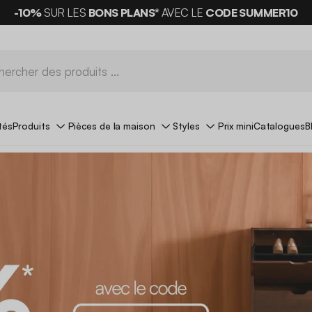
-10%
SUR LES
BONS PLANS*
AVEC LE
CODE SUMMER10
tés
Produits
Pièces de la maison
Styles
Prix mini
Catalogues
B