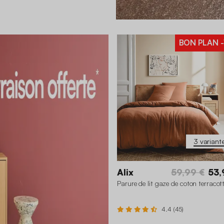
BON PLAN
-
3 variant
Alix
59,99 €
53,
Parure de lit gaze de coton terracot
4.4 (45)