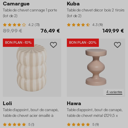
Camargue
Kuba
Table de chevet cannage 1 porte
Table de chevet décor bois 2 tiroirs
(lot de 2)
(lot de 2)
4.2 (73)
4.3 (19)
89,99 €
76,49 €
149,99 €
BON PLAN
-10%
BON PLAN
-20%
4 variantes
Loli
Hawa
Table d'appoint, bout de canapé,
Table d'appoint, bout de canapé,
table de chevet acier émaillé à
table de chevet métal Ø29,5 x
rayures Ø33x H 46cm
H48,5cm
5 (1)
5 (9)