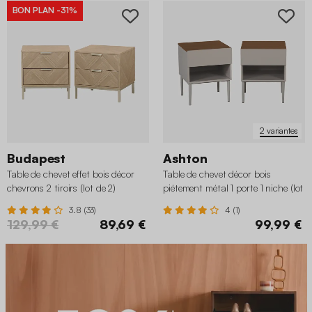
BON PLAN
-31%
2 variantes
Budapest
Ashton
Table de chevet effet bois décor
Table de chevet décor bois
chevrons 2 tiroirs (lot de 2)
piétement métal 1 porte 1 niche (lot
de 2)
3.8 (33)
4 (1)
129,99 €
89,69 €
99,99 €