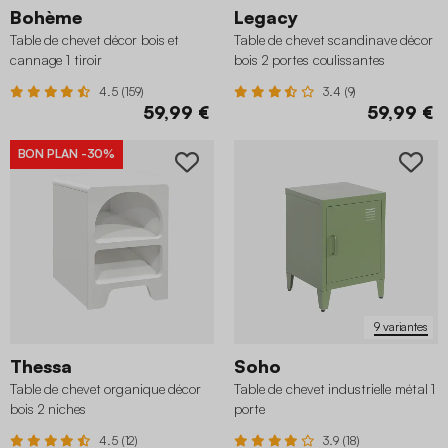
Bohème
Legacy
Table de chevet décor bois et
Table de chevet scandinave décor
cannage 1 tiroir
bois 2 portes coulissantes
4.5 (159)
3.4 (9)
59,99 €
59,99 €
BON PLAN
-30%
9 variantes
Thessa
Soho
Table de chevet organique décor
Table de chevet industrielle métal 1
bois 2 niches
porte
4.5 (12)
3.9 (18)