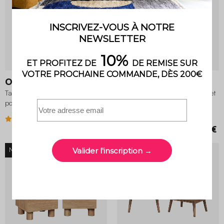
5 variantes
Ohio
Aretha
Table de chevet industrielle métal 1
Table de chevet décor bois et effet
porte (lot de 2)
travertin 1 tiroir (lot de 2)
4 (4)
129,99 €
149,99 €
NOUVEAU
BON PLAN
-15%