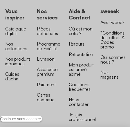
Vous
Nos
Aide &
sweeek
inspirer
services
Contact
Avis sweeek
Catalogue
Pièces
Où est mon
*Conditions
digital
détachées
colis ?
des offres &
Codes
Nos
Programme
Retours
promo
collections
de Fidélité
Rétractation
Qui sommes
Nos produits
Livraison
nous ?
iconiques
Mon produit
Assurance
est arrivé
Nos
Guides
premium
abîmé
magasins
d’achat
Paiement
Questions
fréquentes
Cartes
cadeaux
Nous
contacter
Je suis
professionnel
Continuer sans accepter