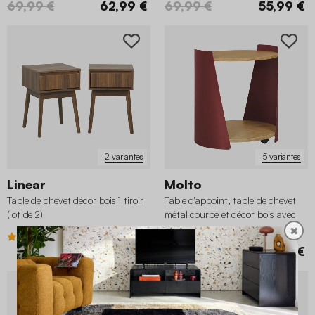
69,99 €
62,99 €
69,99 €
55,99 €
2 variantes
5 variantes
Linear
Molto
Table de chevet décor bois 1 tiroir
Table d'appoint, table de chevet
(lot de 2)
métal courbé et décor bois avec
roulettes
✖
4 (37)
4.5 (2)
109,99 €
59,99 €