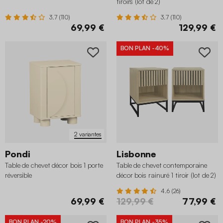
tiroirs (lot de 2)
3.7 (110)
3.7 (110)
69,99 €
129,99 €
BON PLAN
-40%
2 variantes
Pondi
Lisbonne
Table de chevet décor bois 1 porte
Table de chevet contemporaine
réversible
décor bois rainuré 1 tiroir (lot de 2)
4.6 (26)
69,99 €
129,99 €
77,99 €
BON PLAN
-20%
BON PLAN
-35%