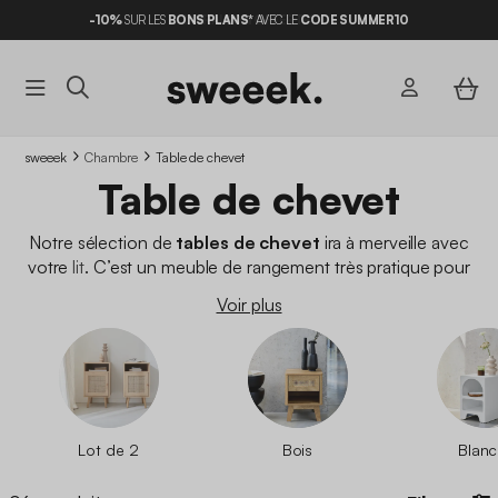
-10%
SUR LES
BONS PLANS*
AVEC LE
CODE SUMMER10
sweeek
Chambre
Table de chevet
Table de chevet
Notre sélection de
tables de chevet
ira à merveille avec
votre
lit
. C’est un meuble de rangement très pratique pour
poser ses livres, la lampe de chevet, ses lunettes. Souvent
en
Voir plus
lot de 2
, elle est un meuble indispensable dans une
chambre
que l'on retrouve dans différents styles :
scandinave
,
vintage
,
industriel
,
bohème
ou plus
contemporain
. sweeek vous
propose des tables de nuit au
meilleur prix
!
Lot de 2
Bois
Blan