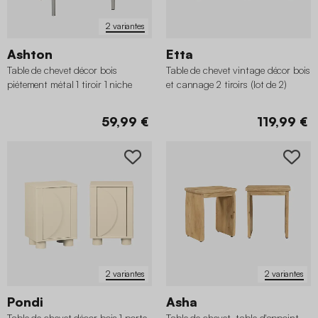
2 variantes
Ashton
Etta
Table de chevet décor bois
Table de chevet vintage décor bois
piétement métal 1 tiroir 1 niche
et cannage 2 tiroirs (lot de 2)
59,99 €
119,99 €
2 variantes
2 variantes
Pondi
Asha
Table de chevet décor bois 1 porte
Table de chevet, table d'appoint