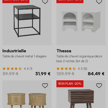
Industrielle
Thessa
Table de chevet métal 1 étagère
Table de chevet organique décor
bois 2 niches (lot de 2)
4.4 (7)
4.5 (12)
39,99 €
31,99 €
129,99 €
84,49 €
BON PLAN
-20%