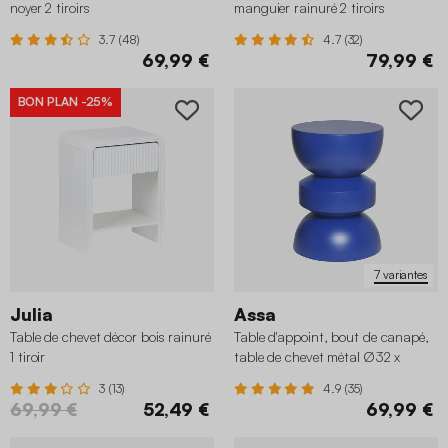
noyer 2 tiroirs
manguier rainuré 2 tiroirs
3.7 (48)
4.7 (32)
69,99 €
79,99 €
BON PLAN
-25%
7 variantes
Julia
Assa
Table de chevet décor bois rainuré
Table d'appoint, bout de canapé,
1 tiroir
table de chevet métal Ø32 x
H43,5cm
3 (13)
4.9 (35)
69,99 €
52,49 €
69,99 €