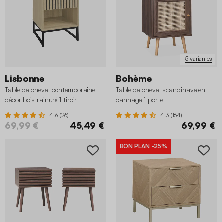
5 variantes
Lisbonne
Bohème
Table de chevet contemporaine
Table de chevet scandinave en
décor bois rainuré 1 tiroir
cannage 1 porte
4.6 (26)
4.3 (164)
69,99 €
45,49 €
69,99 €
BON PLAN
-25%