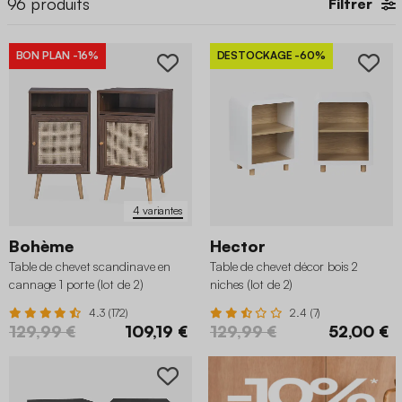
96
produits
Filtrer
BON PLAN
-16%
DESTOCKAGE
-60%
4 variantes
Bohème
Hector
Table de chevet scandinave en
Table de chevet décor bois 2
cannage 1 porte (lot de 2)
niches (lot de 2)
4.3 (172)
2.4 (7)
129,99 €
109,19 €
129,99 €
52,00 €