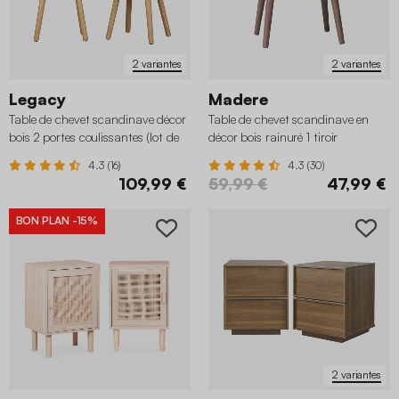
2 variantes
2 variantes
Legacy
Madere
Table de chevet scandinave décor
Table de chevet scandinave en
bois 2 portes coulissantes (lot de
décor bois rainuré 1 tiroir
2)
4.3 (16)
4.3 (30)
109,99 €
59,99 €
47,99 €
BON PLAN
-15%
2 variantes