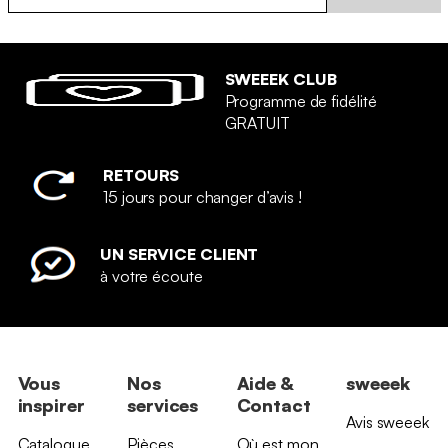
SWEEEK CLUB
Programme de fidélité
GRATUIT
RETOURS
15 jours pour changer d’avis !
UN SERVICE CLIENT
à votre écoute
Vous
Nos
Aide &
sweeek
inspirer
services
Contact
Avis sweeek
Catalogue
Pièces
Où est mon