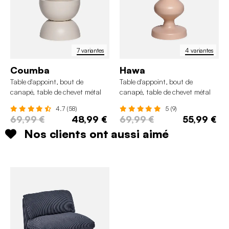
7 variantes
4 variantes
Coumba
Hawa
Table d'appoint, bout de
Table d'appoint, bout de
canapé, table de chevet métal
canapé, table de chevet métal
Ø32 x H46,5cm
Ø29,5 x H48,5cm
4.7 (58)
5 (9)
69,99 €
48,99 €
69,99 €
55,99 €
Nos clients ont aussi aimé