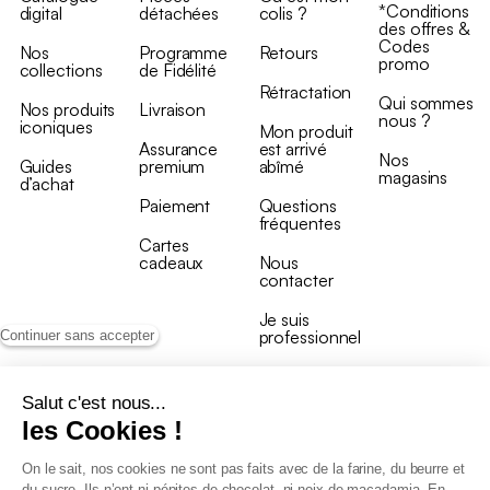
*Conditions
digital
détachées
colis ?
des offres &
Codes
Nos
Programme
Retours
promo
collections
de Fidélité
Rétractation
Qui sommes
Nos produits
Livraison
nous ?
iconiques
Mon produit
Assurance
est arrivé
Nos
Guides
premium
abîmé
magasins
d’achat
Paiement
Questions
fréquentes
Cartes
cadeaux
Nous
contacter
Je suis
professionnel
Continuer sans accepter
Salut c'est nous...
les Cookies !
On le sait, nos cookies ne sont pas faits avec de la farine, du beurre et
Conditions générales de vente
du sucre. Ils n’ont ni pépites de chocolat, ni noix de macadamia. En