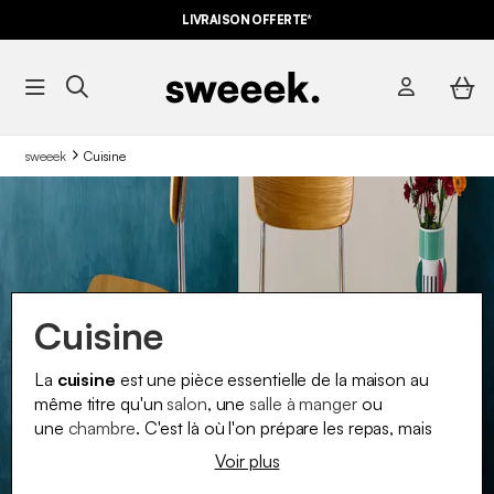
LIVRAISON OFFERTE*
sweeek
Cuisine
Cuisine
La
cuisine
est une pièce essentielle de la maison au
même titre qu'un
salon
, une
salle à manger
ou
une
chambre
. C'est là où l'on prépare les repas, mais
aussi où l'on se retrouve en famille ou entre amis pour
Voir plus
partager des moments conviviaux. Une
cuisine bien