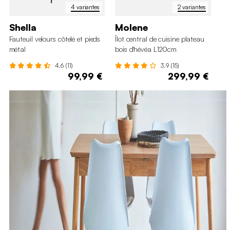
4 variantes
2 variantes
Shella
Molene
P
Fauteuil velours côtelé et pieds
Îlot central de cuisine plateau
Ch
métal
bois d'hévéa L120cm
tis
4.6 (11)
3.9 (15)
99,99 €
299,99 €