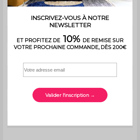
Utilisation
Intérieur
Usage
Usage domestique uniquement
Garantie
2 ans
Le produit est livré monté, dans
Montage
son emballage d'origine
Dimensions
Ø32 x H 43,5cm
du meuble
Poids max
75kg
supporté
Poids net
4,3kg