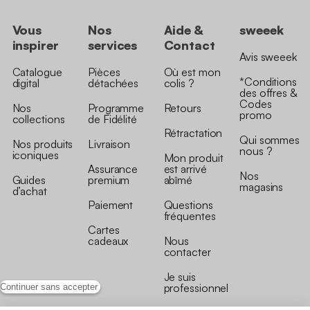
Vous
Nos
Aide &
sweeek
inspirer
services
Contact
Avis sweeek
Catalogue
Pièces
Où est mon
*Conditions
digital
détachées
colis ?
des offres &
Codes
Nos
Programme
Retours
promo
collections
de Fidélité
Rétractation
Qui sommes
Nos produits
Livraison
nous ?
iconiques
Mon produit
Assurance
est arrivé
Nos
Guides
premium
abîmé
magasins
d’achat
Paiement
Questions
fréquentes
Cartes
cadeaux
Nous
contacter
Je suis
professionnel
Continuer sans accepter