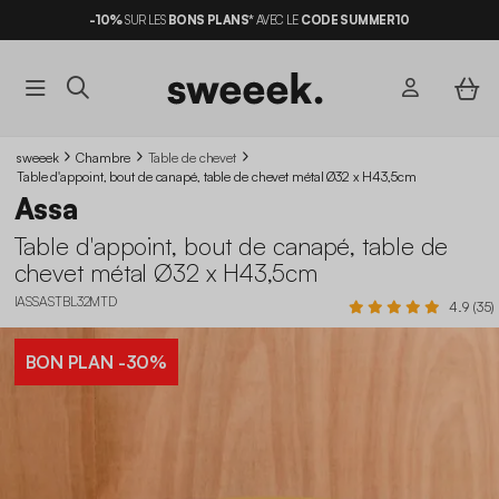
-10%
SUR LES
BONS PLANS*
AVEC LE
CODE SUMMER10
sweeek
Chambre
Table de chevet
Table d'appoint, bout de canapé, table de chevet métal Ø32 x H43,5cm
Assa
Table d'appoint, bout de canapé, table de
chevet métal Ø32 x H43,5cm
IASSASTBL32MTD
4.9 (35)
BON PLAN
-30%