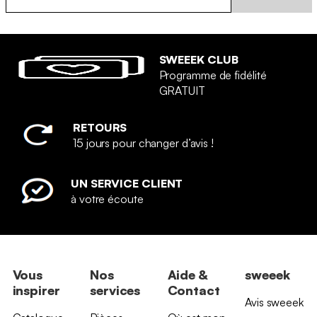
SWEEEK CLUB
Programme de fidélité
GRATUIT
RETOURS
15 jours pour changer d’avis !
UN SERVICE CLIENT
à votre écoute
Vous
Nos
Aide &
sweeek
inspirer
services
Contact
Avis sweeek