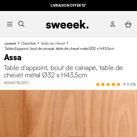
-10%
SUR LES
BONS PLANS*
LIVRAISON OFFERTE*
AVEC LE
CODE SUMMER10
sweeek
Chambre
Table de chevet
Table d'appoint, bout de canapé, table de chevet métal Ø32 x H43,5cm
Assa
Table d'appoint, bout de canapé, table de
chevet métal Ø32 x H43,5cm
IASSASTBL32TC
4.9 (35)