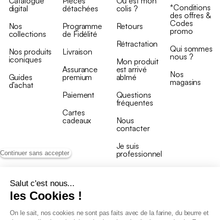
Catalogue
Pièces
Où est mon
*Conditions
digital
détachées
colis ?
des offres &
Codes
Nos
Programme
Retours
promo
collections
de Fidélité
Rétractation
Qui sommes
Nos produits
Livraison
nous ?
iconiques
Mon produit
Assurance
est arrivé
Nos
Guides
premium
abîmé
magasins
d’achat
Paiement
Questions
fréquentes
Cartes
cadeaux
Nous
contacter
Je suis
professionnel
Continuer sans accepter
Salut c'est nous...
les Cookies !
On le sait, nos cookies ne sont pas faits avec de la farine, du beurre et
Conditions générales de vente