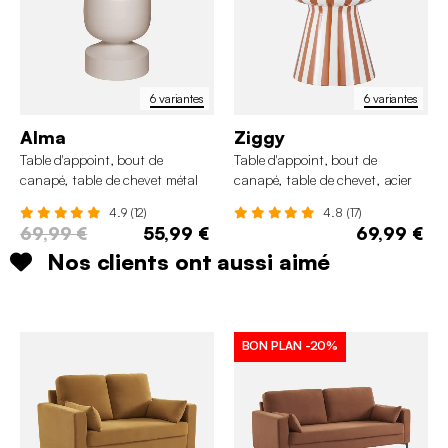
6 variantes
6 variantes
Alma
Ziggy
Table d'appoint, bout de
Table d'appoint, bout de
canapé, table de chevet métal
canapé, table de chevet, acier
Ø30,5 x H43,5cm
émaillé rayures bicolores Ø34 x
4.9 (12)
4.8 (17)
H41cm
69,99 €
55,99 €
69,99 €
Nos clients ont aussi aimé
BON PLAN
-20%