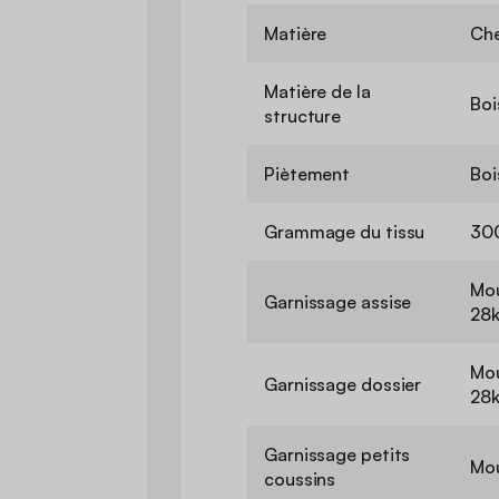
Matière
Che
Matière de la
Boi
structure
Piètement
Boi
Grammage du tissu
30
Mou
Garnissage assise
28k
Mou
Garnissage dossier
28k
Garnissage petits
Mo
coussins