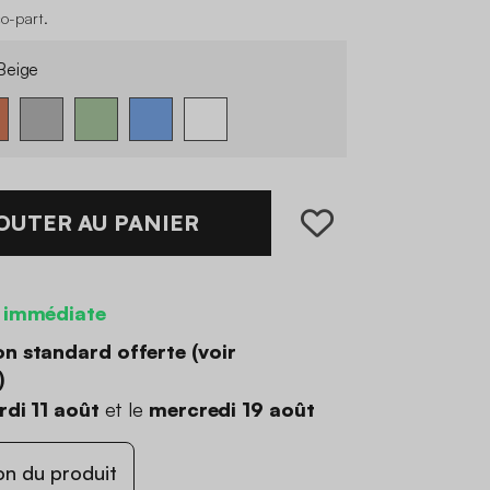
co-part
.
eige
OUTER AU PANIER
 immédiate
on standard offerte (
voir
)
di 11 août
et le
mercredi 19 août
on du produit