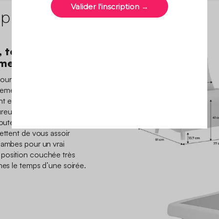
 produit
 toujours
oment cosy
ur s’installer après une
llement ou profiter d’un film
 en tissu chenille apporte
reuse au quotidien, tandis
joute une touche naturelle.
ettent de vous assoir
jambes pour un vrai
 position couchée très
hes le temps d’une soirée.