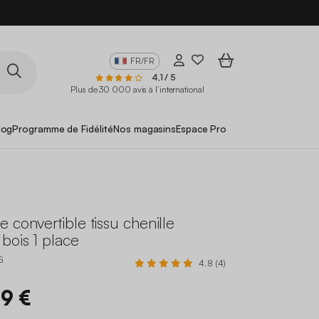
FR/FR
4,1 / 5
Plus de 30 000 avis à l’international
log
Programme de Fidélité
Nos magasins
Espace Pro
 convertible tissu chenille
bois 1 place
G
4.8 (4)
99 €