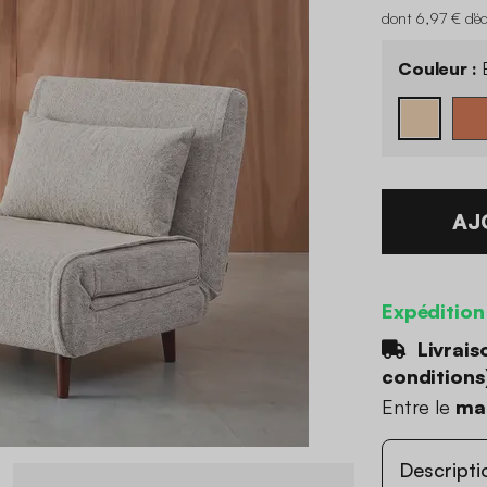
dont 6,97 € d'é
Couleur :
B
AJ
Expédition
Livrais
conditions
Entre le
mar
Descripti