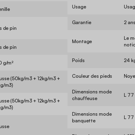
Usage
Usag
nille
Garantie
2 an
s de pin
Le m
Montage
notic
s de pin
Poids
24 k
0 g/m²
Couleur des pieds
Noye
sse (50kg/m3 + 12kg/m3 +
g/m3)
Dimensions mode
L 77 
chauffeuse
sse (50kg/m3 + 12kg/m3 +
g/m3)
Dimensions mode
L 77
banquette
usse