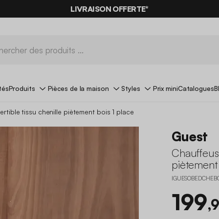
LIVRAISON OFFERTE*
tés
Produits
Pièces de la maison
Styles
Prix mini
Catalogues
B
tible tissu chenille piètement bois 1 place
Guest
Chauffeuse
piètement 
IGUESOBEDCHEB
199
,