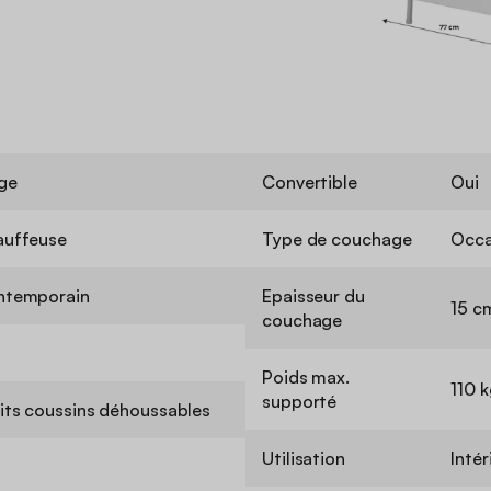
ge
Convertible
Oui
auffeuse
Type de couchage
Occa
ntemporain
Epaisseur du
15 c
couchage
Poids max.
110 
supporté
its coussins déhoussables
Utilisation
Intér