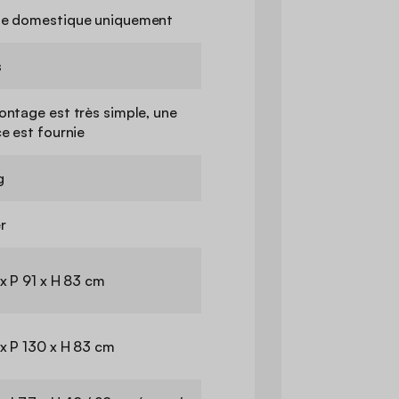
e domestique uniquement
s
ontage est très simple, une
e est fournie
g
r
x P 91 x H 83 cm
 x P 130 x H 83 cm