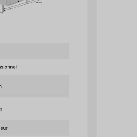
sionnel
m
kg
ieur