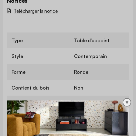
Notices
Télécharger la notice
Type
Table d'appoint
Style
Contemporain
Forme
Ronde
Contient du bois
Non
✖
Couleur
Nude
Matière
Métal