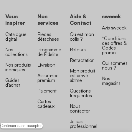
Vous
Nos
Aide &
sweeek
inspirer
services
Contact
Avis sweeek
Catalogue
Pièces
Où est mon
*Conditions
digital
détachées
colis ?
des offres &
Codes
Nos
Programme
Retours
promo
collections
de Fidélité
Rétractation
Qui sommes
Nos produits
Livraison
nous ?
iconiques
Mon produit
Assurance
est arrivé
Nos
Guides
premium
abîmé
magasins
d’achat
Paiement
Questions
fréquentes
Cartes
cadeaux
Nous
contacter
Je suis
professionnel
Continuer sans accepter