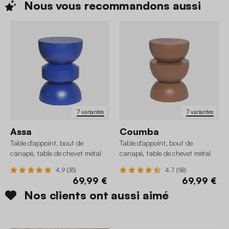
Nous vous recommandons
aussi
7 variantes
7 variantes
Assa
Coumba
Table d'appoint, bout de
Table d'appoint, bout de
canapé, table de chevet métal
canapé, table de chevet métal
Ø32 x H43,5cm
Ø32 x H46,5cm
4.9 (35)
4.7 (58)
69,99 €
69,99 €
Nos clients ont aussi aimé