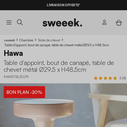
LIVRAISON OFFERTE*
sweeek
Chambre
Table de chevet
Table d'appoint, bout de canapé, table de chevet métal Ø29,5 x H48,5cm
Hawa
Table d'appoint, bout de canapé, table de
chevet métal Ø29,5 x H48,5cm
IHAWSTBL30LPK
5 (9)
BON PLAN
-20%