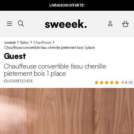
LIVRAISON OFFERTE*
sweeek
Salon
Chauffeuse
Chauffeuse convertible tissu chenille piètement bois 1 place
Guest
Chauffeuse convertible tissu chenille
piètement bois 1 place
IGUESOBEDCHEBL
4.8 (4)