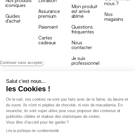
Nos produits
Livraison
nous ?
iconiques
Mon produit
Assurance
est arrivé
Nos
Guides
premium
abîmé
magasins
d’achat
Paiement
Questions
fréquentes
Cartes
cadeaux
Nous
contacter
Je suis
professionnel
Continuer sans accepter
Salut c'est nous...
les Cookies !
On le sait, nos cookies ne sont pas faits avec de la farine, du beurre et
Conditions générales de vente
du sucre. Ils n’ont ni pépites de chocolat, ni noix de macadamia. En
Conditions générales du programme de fidélité
revanche, ils sont super utiles pour vous proposer des contenus et
Charte de données personnelles
publicités ciblées et réaliser des statistiques de visites.
Conditions générales de vente Pro
Vous êtes d’accord pour les garder ?
Déclaration d’accessibilité
Lire la politique de confidentialité