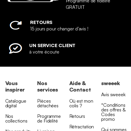
Programme de fidélité
GRATUIT
RETOURS
15 jours pour changer d’avis !
UN SERVICE CLIENT
à votre écoute
Vous
Nos
Aide &
sweeek
inspirer
services
Contact
Avis sweeek
Catalogue
Pièces
Où est mon
*Conditions
digital
détachées
colis ?
des offres &
Codes
Nos
Programme
Retours
promo
collections
de Fidélité
Rétractation
Qui sommes