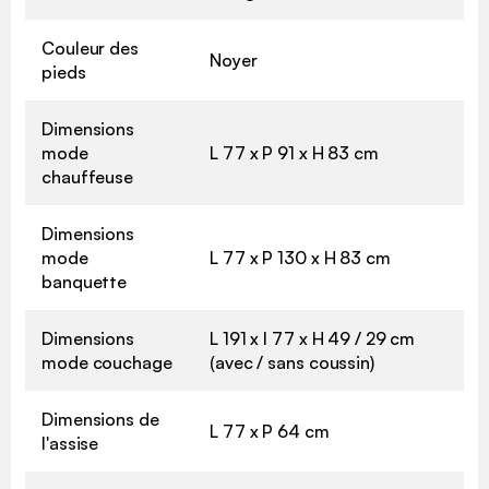
Couleur des
Noyer
pieds
Dimensions
mode
L 77 x P 91 x H 83 cm
chauffeuse
Dimensions
mode
L 77 x P 130 x H 83 cm
banquette
Dimensions
L 191 x l 77 x H 49 / 29 cm
mode couchage
(avec / sans coussin)
Dimensions de
L 77 x P 64 cm
l'assise