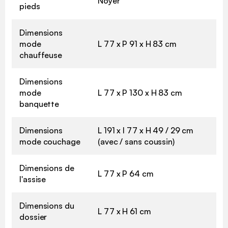
Noyer
pieds
Dimensions
mode
L 77 x P 91 x H 83 cm
chauffeuse
Dimensions
mode
L 77 x P 130 x H 83 cm
banquette
Dimensions
L 191 x l 77 x H 49 / 29 cm
mode couchage
(avec / sans coussin)
Dimensions de
L 77 x P 64 cm
l'assise
Dimensions du
L 77 x H 61 cm
dossier