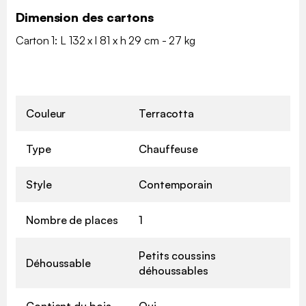
Dimension des cartons
Carton 1: L 132 x l 81 x h 29 cm - 27 kg
Couleur
Terracotta
Type
Chauffeuse
Style
Contemporain
Nombre de places
1
Petits coussins
Déhoussable
déhoussables
Contient du bois
Oui