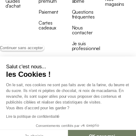
Guides
premium
abîmé
magasins
d’achat
Paiement
Questions
fréquentes
Cartes
cadeaux
Nous
contacter
Je suis
professionnel
Continuer sans accepter
Salut c'est nous...
les Cookies !
On le sait, nos cookies ne sont pas faits avec de la farine, du beurre et
Conditions générales de vente
du sucre. Ils n’ont ni pépites de chocolat, ni noix de macadamia. En
Conditions générales du programme de fidélité
revanche, ils sont super utiles pour vous proposer des contenus et
Charte de données personnelles
publicités ciblées et réaliser des statistiques de visites.
Conditions générales de vente Pro
Vous êtes d’accord pour les garder ?
Déclaration d’accessibilité
Lire la politique de confidentialité
Consentements certifiés par