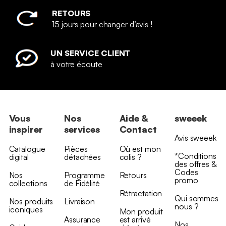
RETOURS
15 jours pour changer d’avis !
UN SERVICE CLIENT
à votre écoute
Vous
Nos
Aide &
sweeek
inspirer
services
Contact
Avis sweeek
Catalogue
Pièces
Où est mon
*Conditions
digital
détachées
colis ?
des offres &
Codes
Nos
Programme
Retours
promo
collections
de Fidélité
Rétractation
Qui sommes
Nos produits
Livraison
nous ?
iconiques
Mon produit
Assurance
est arrivé
Nos