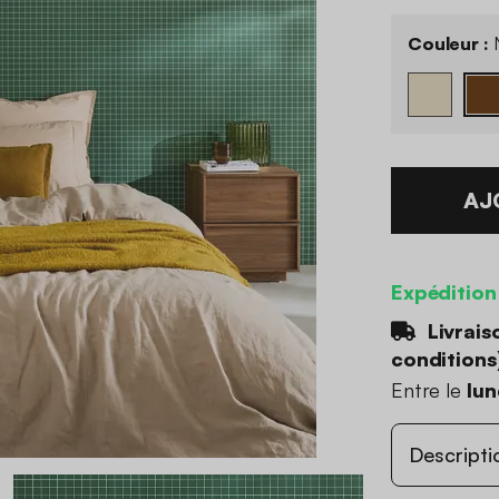
Couleur :
AJ
Expédition
Livrais
conditions
Entre le
lun
Descripti