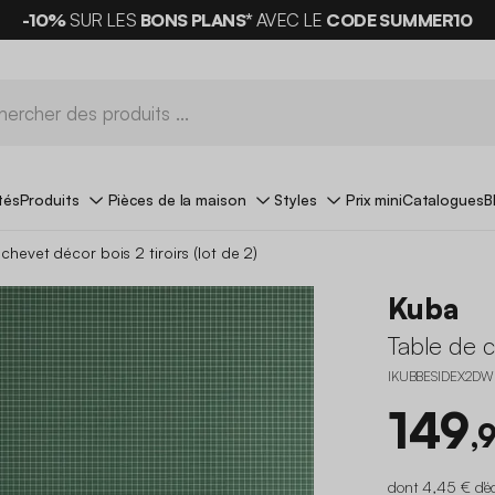
-10%
SUR LES
BONS PLANS*
AVEC LE
CODE SUMMER10
tés
Produits
Pièces de la maison
Styles
Prix mini
Catalogues
B
chevet décor bois 2 tiroirs (lot de 2)
Kuba
Table de ch
IKUBBESIDEX2DW
149
,
dont 4,45 € d'é