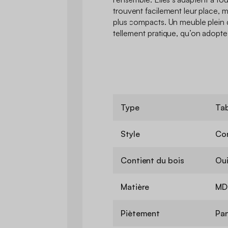
trouvent facilement leur place, 
plus compacts. Un meuble plein 
tellement pratique, qu’on adopte 
Type
Tab
Style
Co
Contient du bois
Ou
Matière
MDF
Piètement
Pan