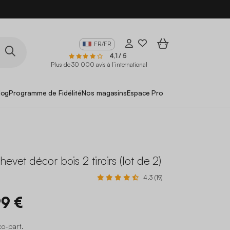
FR/FR
4,1 / 5
Plus de 30 000 avis à l’international
log
Programme de Fidélité
Nos magasins
Espace Pro
evet décor bois 2 tiroirs (lot de 2)
4.3 (19)
99 €
co-part
.