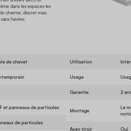
même dans les espaces les
de charme, discret mais
sans hésiter.
le de chevet
Utilisation
Intér
ntemporain
Usage
Usag
i
Garantie
2 an
 et panneaux de particules
Le m
Montage
noti
neaux de particules
Avec tiroir
Oui