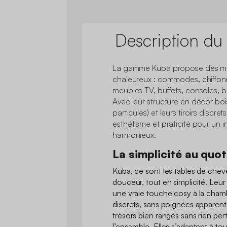
Description du
La gamme Kuba propose des me
chaleureux : commodes, chiffonn
meubles TV, buffets, consoles, bi
Avec leur structure en décor bo
particules) et leurs tiroirs discre
esthétisme et praticité pour un 
harmonieux.
La simplicité au quot
Kuba, ce sont les tables de chevet
douceur, tout en simplicité. Leu
une vraie touche cosy à la chamb
discrets, sans poignées apparent
trésors bien rangés sans rien per
l’ensemble. Elles s’adaptent à to