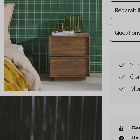
Réparabil
Questions
2 ti
Con
Mon
Gar
Un 