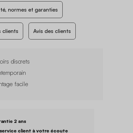
ité, normes et garanties
 clients
Avis des clients
roirs discrets
temporain
tage facile
antie 2 ans
service client à votre écoute