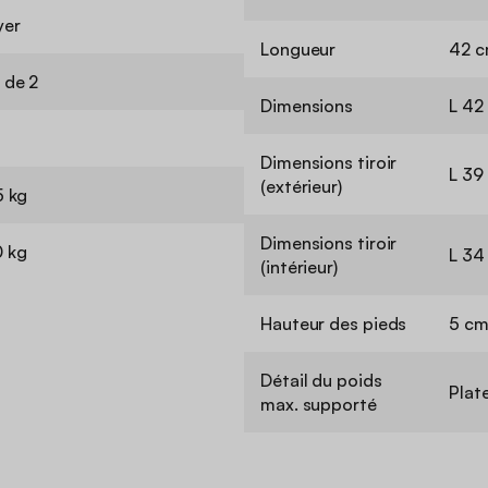
yer
Longueur
42 
 de 2
Dimensions
L 42
Dimensions tiroir
L 39
(extérieur)
5 kg
Dimensions tiroir
 kg
L 34 
(intérieur)
Hauteur des pieds
5 c
Détail du poids
Plate
max. supporté