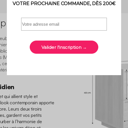
 produit
ubles au design épuré et
iers, tables de chevet,
bliothèques, bureau, lit.
is (MDF et panneaux de
ts, ces meubles allient
intérieur moderne et
idien
 qui allient style et
r look contemporain apporte
re. Leurs deux tiroirs
es, gardent vos petits
turber à l’harmonie de
us les univers déco et