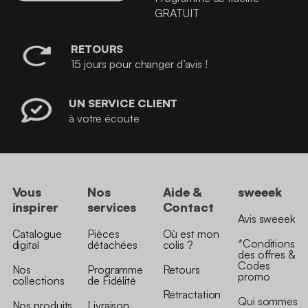
GRATUIT
RETOURS
15 jours pour changer d’avis !
UN SERVICE CLIENT
à votre écoute
Vous
Nos
Aide &
sweeek
inspirer
services
Contact
Avis sweeek
Catalogue
Pièces
Où est mon
*Conditions
digital
détachées
colis ?
des offres &
Codes
Nos
Programme
Retours
promo
collections
de Fidélité
Rétractation
Qui sommes
Nos produits
Livraison