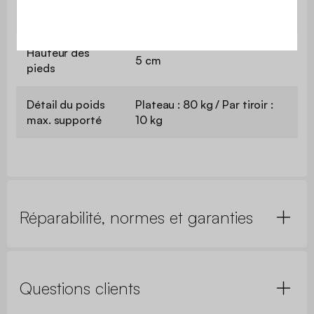
Dimensions
L 34 x P 28,7 x H 11,5 cm
tiroir (intérieur)
Hauteur des
5 cm
pieds
Détail du poids
Plateau : 80 kg / Par tiroir :
max. supporté
10 kg
Réparabilité, normes et garanties
Questions clients