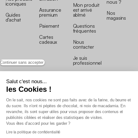
nous ?
iconiques
Mon produit
Assurance
est arrivé
Nos
Guides
premium
abîmé
magasins
d’achat
Paiement
Questions
fréquentes
Cartes
cadeaux
Nous
contacter
Je suis
professionnel
Continuer sans accepter
Salut c'est nous...
les Cookies !
On le sait, nos cookies ne sont pas faits avec de la farine, du beurre et
Conditions générales de vente
du sucre. Ils n’ont ni pépites de chocolat, ni noix de macadamia. En
Conditions générales du programme de fidélité
revanche, ils sont super utiles pour vous proposer des contenus et
Charte de données personnelles
publicités ciblées et réaliser des statistiques de visites.
Conditions générales de vente Pro
Vous êtes d’accord pour les garder ?
Déclaration d’accessibilité
Lire la politique de confidentialité