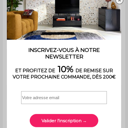
✖
Utilisation
Intérieur
Usage domestique
Usage
uniquement
Garantie
2 ans
Le montage est très simple,
Montage
une notice est fournie
Avec tiroir
Oui
Dimensions
L 42 x P 38 x H 48 cm
Dimensions
L 39 x H 21,5 cm
tiroir (extérieur)