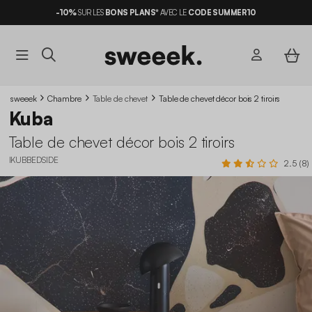
-10%
SUR LES
BONS PLANS*
AVEC LE
CODE SUMMER10
sweeek
Chambre
Table de chevet
Table de chevet décor bois 2 tiroirs
Kuba
Table de chevet décor bois 2 tiroirs
IKUBBEDSIDE
2.5 (8)