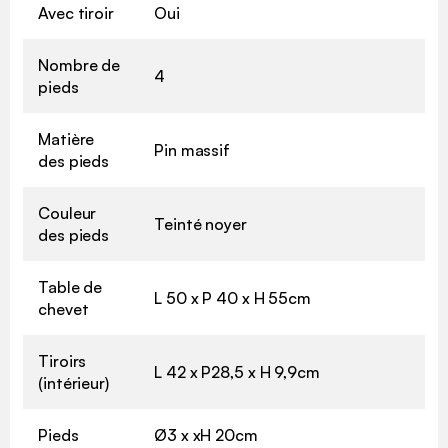
Avec tiroir
Oui
Nombre de
4
pieds
Matière
Pin massif
des pieds
Couleur
Teinté noyer
des pieds
Table de
L 50 x P 40 x H 55cm
chevet
Tiroirs
L 42 x P28,5 x H 9,9cm
(intérieur)
Pieds
Ø3 x xH 20cm