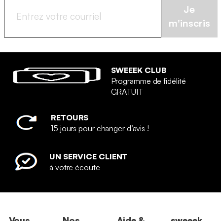
Je
m'inscris
SWEEEK CLUB
Programme de fidélité
GRATUIT
RETOURS
15 jours pour changer d’avis !
UN SERVICE CLIENT
à votre écoute
Vous
Nos
Aide &
sweeek