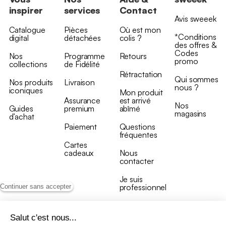
inspirer
services
Contact
Avis sweeek
Catalogue
Pièces
Où est mon
*Conditions
digital
détachées
colis ?
des offres &
Codes
Nos
Programme
Retours
promo
collections
de Fidélité
Rétractation
Qui sommes
Nos produits
Livraison
nous ?
iconiques
Mon produit
Assurance
est arrivé
Nos
Guides
premium
abîmé
magasins
d’achat
Paiement
Questions
fréquentes
Cartes
cadeaux
Nous
contacter
Je suis
professionnel
Continuer sans accepter
Salut c'est nous...