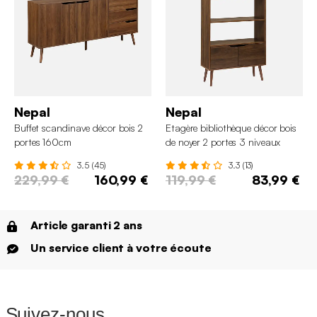
Nepal
Nepal
Buffet scandinave décor bois 2
Etagère bibliothèque décor bois
portes 160cm
de noyer 2 portes 3 niveaux
3.5 (45)
3.3 (13)
229,99 €
160,99 €
119,99 €
83,99 €
Article garanti 2 ans
Un service client à votre écoute
Suivez-nous