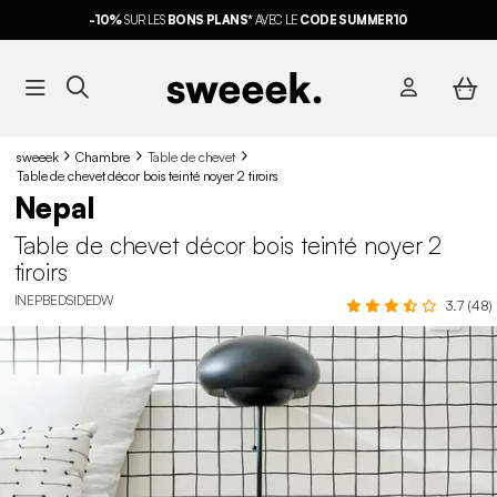
-10%
SUR LES
BONS PLANS*
AVEC LE
CODE SUMMER10
sweeek
Chambre
Table de chevet
Table de chevet décor bois teinté noyer 2 tiroirs
Nepal
Table de chevet décor bois teinté noyer 2
tiroirs
INEPBEDSIDEDW
3.7 (48)