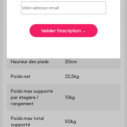
Hauteur entre les
28cm
étagères
Portes
L 38 x H 27,5cm
Rangements
L 77 x P 30 x H 28cm
Hauteur des pieds
20cm
Poids net
22,5kg
Poids max supporté
par étagère /
10kg
rangement
Poids max total
50kg
supporté