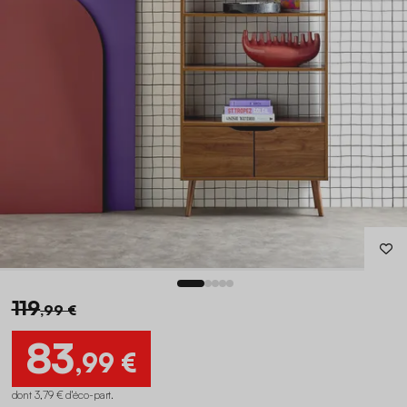
119
,99 €
83
,99 €
dont 3,79 € d'éco-part
.