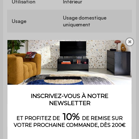
Utilisation
Intérieur
Usage domestique
Usage
uniquement
✖
Garantie
2 ans
Le montage est très
Montage
simple, une notice est
fournie
Bibliothèque
L 80 x P 30 x H 140cm
Epaisseur des
1,5cm
panneaux
Etagères
L 77 x P 30cm