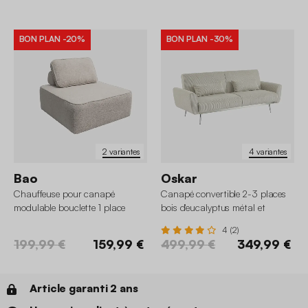
BON PLAN
-20%
BON PLAN
-30%
2 variantes
4 variantes
Bao
Oskar
Chauffeuse pour canapé
Canapé convertible 2-3 places
modulable bouclette 1 place
bois d'eucalyptus métal et
velours côtelé
4 (2)
199,99 €
159,99 €
499,99 €
349,99 €
Article garanti 2 ans