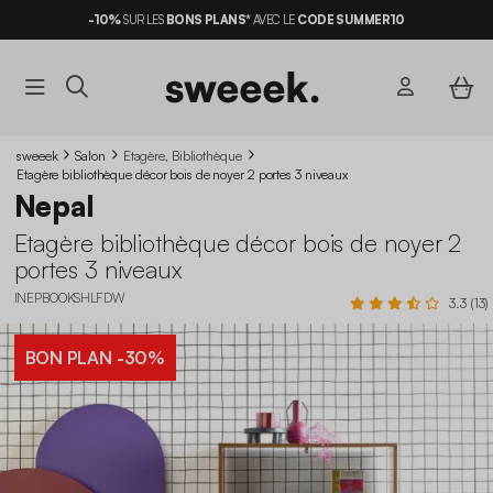
-10%
SUR LES
BONS PLANS*
AVEC LE
CODE SUMMER10
sweeek
Salon
Etagère, Bibliothèque
Etagère bibliothèque décor bois de noyer 2 portes 3 niveaux
Nepal
Etagère bibliothèque décor bois de noyer 2
portes 3 niveaux
INEPBOOKSHLFDW
3.3 (13)
BON PLAN
-30%