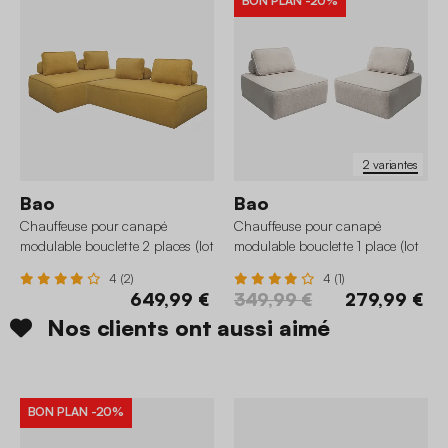
BON PLAN
-20%
2 variantes
Bao
Bao
Chauffeuse pour canapé
Chauffeuse pour canapé
modulable bouclette 2 places (lot
modulable bouclette 1 place (lot
de 2)
de 2)
4 (2)
4 (1)
649,99 €
349,99 €
279,99 €
Nos clients ont aussi aimé
BON PLAN
-20%