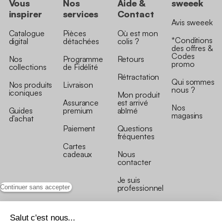
Vous
Nos
Aide &
sweeek
inspirer
services
Contact
Avis sweeek
Catalogue
Pièces
Où est mon
*Conditions
digital
détachées
colis ?
des offres &
Codes
Nos
Programme
Retours
promo
collections
de Fidélité
Rétractation
Qui sommes
Nos produits
Livraison
nous ?
iconiques
Mon produit
Assurance
est arrivé
Nos
Guides
premium
abîmé
magasins
d’achat
Paiement
Questions
fréquentes
Cartes
cadeaux
Nous
contacter
Je suis
professionnel
Continuer sans accepter
Salut c'est nous...