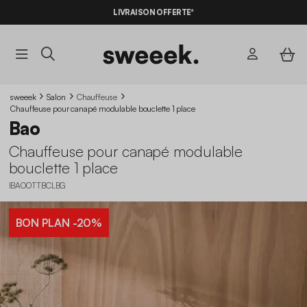
-10%
SUR LES
BONS PLANS*
LIVRAISON OFFERTE*
AVEC LE
CODE SUMMER10
sweeek
Salon
Chauffeuse
Chauffeuse pour canapé modulable bouclette 1 place
Bao
Chauffeuse pour canapé modulable
bouclette 1 place
IBAOOTTBCLBG
BON PLAN
-20%