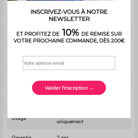
Garnissage
Mousse polyuréthane
petits coussins
(16kg/m3)
Hauteur
40 cm
d'assise
Confort de
Intermédiaire
l'assise
Poids max.
110 kg
supporté
Utilisation
Intérieur
Usage domestique
Usage
uniquement
Garantie
2 ans