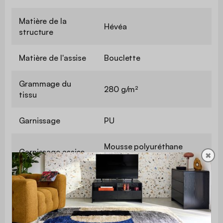
Matière de la
Hévéa
structure
Matière de l'assise
Bouclette
Grammage du
280 g/m²
tissu
Garnissage
PU
Mousse polyuréthane
Garnissage assise
✖
(29kg/m3)
Garnissage
Mousse polyuréthane
dossier
(25kg/m3)