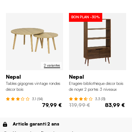
BON PLAN
-30%
2 variantes
Nepal
Nepal
Tables gigognes vintage rondes
Etagère bibliothèque décor bois
décor bois
de noyer 2 portes 3 niveaux
3.1 (54)
3.3 (13)
79,99 €
119,99 €
83,99 €
Article garanti 2 ans