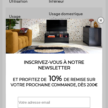
Utilisation
Intérieur
Usage domestique
Usage
uniquement
✖
Garantie
2 ans
L 80 x P 39 x
Buffet
H 69cm
Epaisseur des panneaux
1,5cm
L 49,5 x H
Portes
37,5cm
L 37,5 x P 35
Rangements
cm