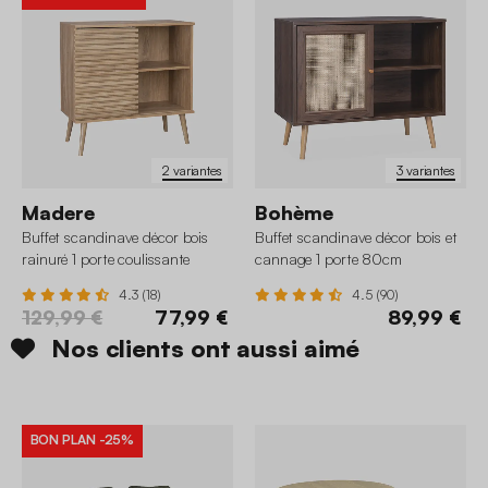
2 variantes
3 variantes
Madere
Bohème
Buffet scandinave décor bois
Buffet scandinave décor bois et
rainuré 1 porte coulissante
cannage 1 porte 80cm
80cm
4.3 (18)
4.5 (90)
129,99 €
77,99 €
89,99 €
Nos clients ont aussi aimé
BON PLAN
-25%