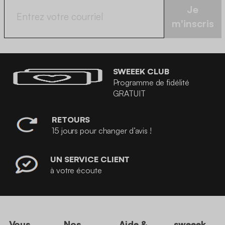
Je
m'inscris
SWEEEK CLUB
Programme de fidélité
GRATUIT
RETOURS
15 jours pour changer d’avis !
UN SERVICE CLIENT
à votre écoute
Vous
Nos
Aide &
sweeek