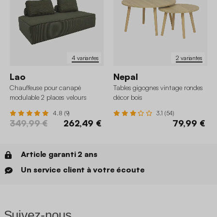
4 variantes
2 variantes
Lao
Nepal
Chauffeuse pour canapé
Tables gigognes vintage rondes
modulable 2 places velours
décor bois
côtelé
4.8 (9)
3.1 (54)
349,99 €
262,49 €
79,99 €
Article garanti 2 ans
Un service client à votre écoute
Suivez-nous