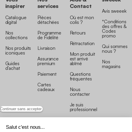
inspirer
services
Contact
Avis sweeek
Catalogue
Pièces
Où est mon
*Conditions
digital
détachées
colis ?
des offres &
Codes
Nos
Programme
Retours
promo
collections
de Fidélité
Rétractation
Qui sommes
Nos produits
Livraison
nous ?
iconiques
Mon produit
Assurance
est arrivé
Nos
Guides
premium
abîmé
magasins
d’achat
Paiement
Questions
fréquentes
Cartes
cadeaux
Nous
contacter
Je suis
professionnel
Continuer sans accepter
Salut c'est nous...