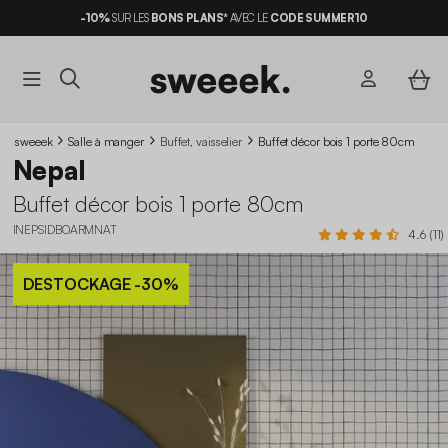
-10%
SUR LES
BONS PLANS*
AVEC LE
CODE SUMMER10
sweeek
Salle à manger
Buffet, vaisselier
Buffet décor bois 1 porte 80cm
Nepal
Buffet décor bois 1 porte 80cm
INEPSIDBOARMNAT
4.6 (11)
DESTOCKAGE
-30%