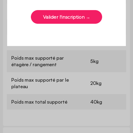
Hauteur entre les étagères
22cm
Hauteur des pieds
20cm
Poids net
17,4kg
Poids max supporté par
5kg
étagère / rangement
Poids max supporté par le
20kg
plateau
Poids max total supporté
40kg