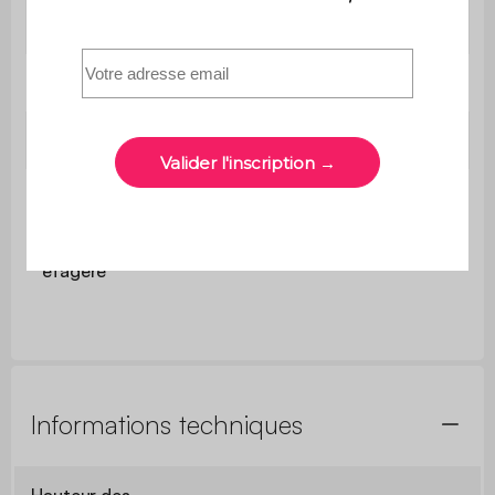
Portes
L38,4 x H49cm
Poignées
Ø1,8cm x 2,4cm
Pieds
Ø2 x H17cm
Poids max.
supporté
10 kg
par
étagère
Informations techniques
Hauteur des