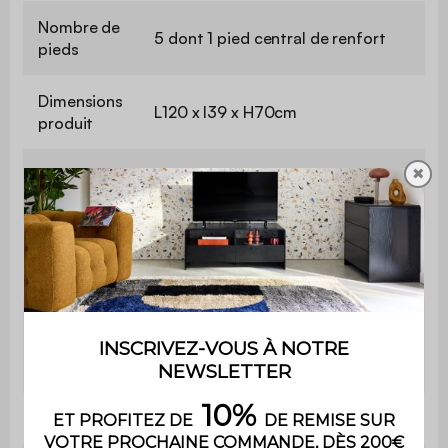
Nombre de
5 dont 1 pied central de renfort
pieds
Dimensions
L120 x l39 x H70cm
produit
✖
Nombre de
3
poignées
Dimensions
1,8 x 2,4cm
poignée
L76,5 x P37 x H24cm /L76,5 x 37 x
Espaces de
H24,5cm /L37,7 x P37 x H24cm
rangement
/L37,7 x P37 x H24,5cm
Etagères
L76,5 x l37cm /L37,7 x l37cm