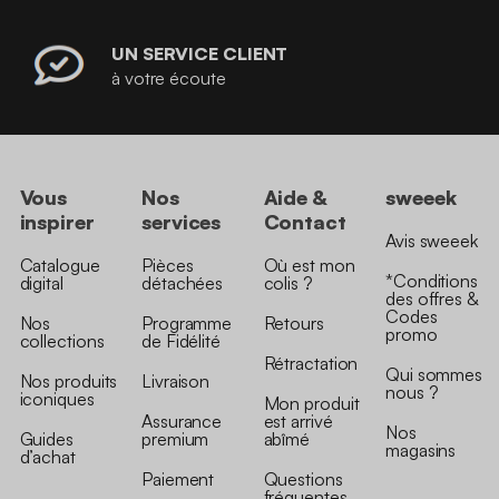
UN SERVICE CLIENT
à votre écoute
Vous
Nos
Aide &
sweeek
inspirer
services
Contact
Avis sweeek
Catalogue
Pièces
Où est mon
*Conditions
digital
détachées
colis ?
des offres &
Codes
Nos
Programme
Retours
promo
collections
de Fidélité
Rétractation
Qui sommes
Nos produits
Livraison
nous ?
iconiques
Mon produit
Assurance
est arrivé
Nos
Guides
premium
abîmé
magasins
d’achat
Paiement
Questions
fréquentes