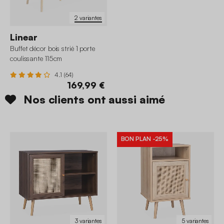
2 variantes
Linear
Buffet décor bois strié 1 porte
coulissante 115cm
4.1 (64)
169,99 €
Nos clients ont aussi aimé
BON PLAN
-25%
3 variantes
5 variantes