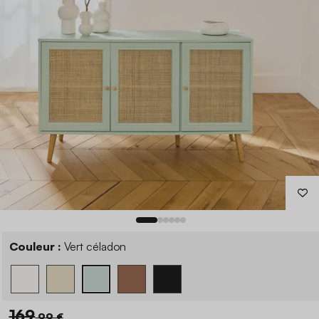
Couleur :
Vert céladon
169
,99 €