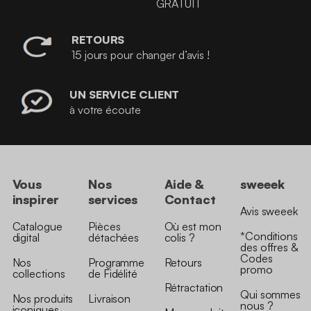
GRATUIT
RETOURS
15 jours pour changer d’avis !
UN SERVICE CLIENT
à votre écoute
Vous
Nos
Aide &
sweeek
inspirer
services
Contact
Avis sweeek
Catalogue
Pièces
Où est mon
*Conditions
digital
détachées
colis ?
des offres &
Codes
Nos
Programme
Retours
promo
collections
de Fidélité
Rétractation
Qui sommes
Nos produits
Livraison
nous ?
iconiques