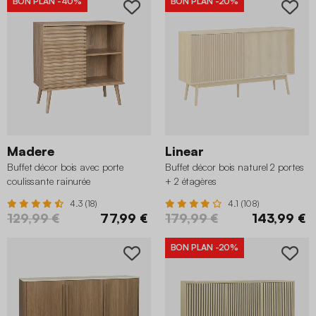
BON PLAN
-40%
BON PLAN
-20%
Madere
Linear
Buffet décor bois avec porte
Buffet décor bois naturel 2 portes
coulissante rainurée
+ 2 étagères
4.3 (18)
4.1 (108)
129,99 €
77,99 €
179,99 €
143,99 €
BON PLAN
-20%