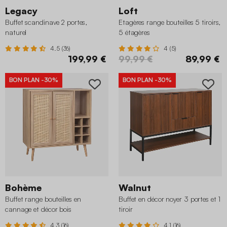
Legacy
Loft
Buffet scandinave 2 portes,
Etagères range bouteilles 5 tiroirs,
naturel
5 étagères
4.5 (36)
4 (5)
199,99 €
99,99 €
89,99 €
BON PLAN
-30%
BON PLAN
-30%
Bohème
Walnut
Buffet range bouteilles en
Buffet en décor noyer 3 portes et 1
cannage et décor bois
tiroir
4.3 (16)
4.1 (16)