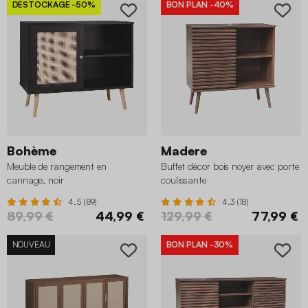
DESTOCKAGE
-50%
BON PLAN
-40%
Bohème
Madere
Meuble de rangement en
Buffet décor bois noyer avec porte
cannage, noir
coulissante
4.5 (89)
4.3 (18)
89,99 €
44,99 €
129,99 €
77,99 €
NOUVEAU
BON PLAN
-30%