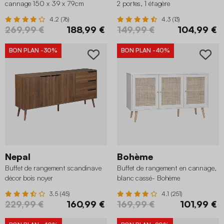
cannage 150 x 39 x 79cm
2 portes, 1 étagère
4.2 (76)
4.3 (13)
269,99 €
188,99 €
149,99 €
104,99 €
BON PLAN
-30%
BON PLAN
-40%
Nepal
Bohème
Buffet de rangement scandinave
Buffet de rangement en cannage,
décor bois noyer
blanc cassé- Bohème
3.5 (45)
4.1 (251)
229,99 €
160,99 €
169,99 €
101,99 €