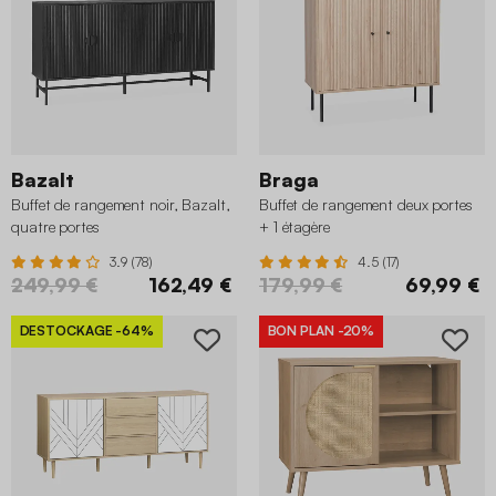
Bazalt
Braga
Buffet de rangement noir, Bazalt,
Buffet de rangement deux portes
quatre portes
+ 1 étagère
3.9 (78)
4.5 (17)
249,99 €
162,49 €
179,99 €
69,99 €
DESTOCKAGE
-64%
BON PLAN
-20%