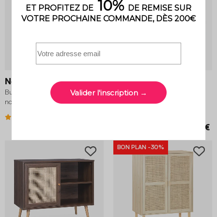
Nepal
Nepal
Buffet de rangement effet bois de
Buffet de rangement effet frêne,
noyer, 120cm
120cm
3.8 (13)
3.8 (13)
179,99 €
179,99 €
89,99 €
BON PLAN
-30%