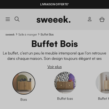
-10%
SUR LES
BONS PLANS*
LIVRAISON OFFERTE*
AVEC LE
CODE SUMMER10
sweeek
Salle à manger
Buffet Bois
Buffet Bois
Le buffet, c’est un peu le meuble intemporel que l’on retrouve
dans chaque maison. Son design toujours élégant et ses
différents styles sont parfaits pour vous aider à dénicher votre
Voir plus
perle rare en matière de buffets ! Chez sweeek, nous
disposons d’un
large choix de buffets
contemporains pour
que vous restiez dans l’air du temps et que votre salon, salle à
manger ou encore chambre reste moderne et tendance. En
bois, en cannage, de couleurs claires ou plus foncées, vous
ne pourrez pas vous tromper avec sweeek !
Buffet bas
Buffet 
Bois