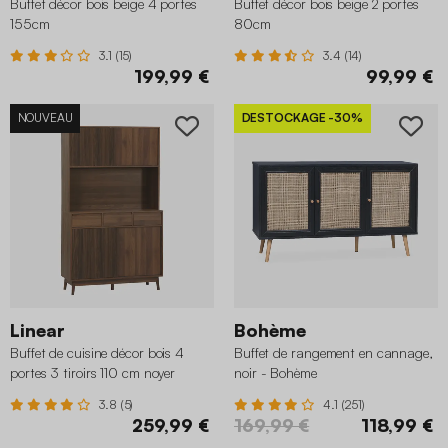
Buffet décor bois beige 4 portes
Buffet décor bois beige 2 portes
155cm
80cm
3.1 (15)
3.4 (14)
199,99 €
99,99 €
NOUVEAU
DESTOCKAGE
-30%
Linear
Bohème
Buffet de cuisine décor bois 4
Buffet de rangement en cannage,
portes 3 tiroirs 110 cm noyer
noir - Bohème
3.8 (5)
4.1 (251)
259,99 €
169,99 €
118,99 €