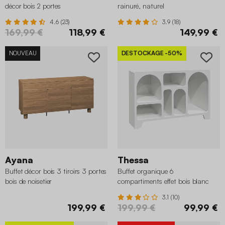
décor bois 2 portes
rainuré, naturel
4.6 (23)
3.9 (18)
169,99 €
118,99 €
149,99 €
NOUVEAU
DESTOCKAGE
-50%
Ayana
Thessa
Buffet décor bois 3 tiroirs 3 portes
Buffet organique 6
bois de noisetier
compartiments effet bois blanc
3.1 (10)
199,99 €
199,99 €
99,99 €