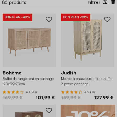
86
produits
Filtrer
BON PLAN
-40%
BON PLAN
-20%
Bohème
Judith
Buffet de rangement en cannage
Meuble à chaussures, petit buffet
120x39x70cm
2 portes cannage
4.1 (251)
4.2 (18)
169,99 €
101,99 €
159,99 €
127,99 €