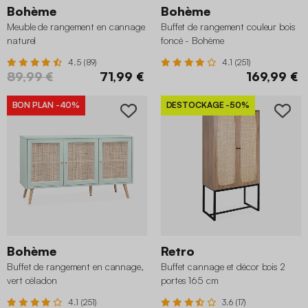
Bohème
Bohème
Meuble de rangement en cannage
Buffet de rangement couleur bois
naturel
foncé - Bohème
4.5 (89)
4.1 (251)
89,99 €
71,99 €
169,99 €
BON PLAN
-40%
DESTOCKAGE
-50%
Bohème
Retro
Buffet de rangement en cannage,
Buffet cannage et décor bois 2
vert céladon
portes 165 cm
4.1 (251)
3.6 (17)