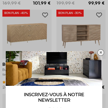
169,99 €
101,99 €
199,99 €
99,99 €
BON PLAN
-40%
BON PLAN
-30%
✖
Budapest
Madere
Buffet 2 portes + 2 étagères + 3
Buffet décor bois 2 portes
tiroirs
coulissantes L 140
3.3 (25)
3.9 (29)
249,99 €
149,99 €
219,99 €
153,99 €
DESTOCKAGE
-50%