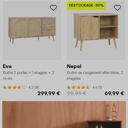
DESTOCKAGE
-30%
Eva
Nepal
Buffet 2 portes + 1 étagère + 3
Buffet de rangement effet frêne, 2
tiroirs
étagères
4.2 (61)
4.6 (11)
299,99 €
99,99 €
69,99 €