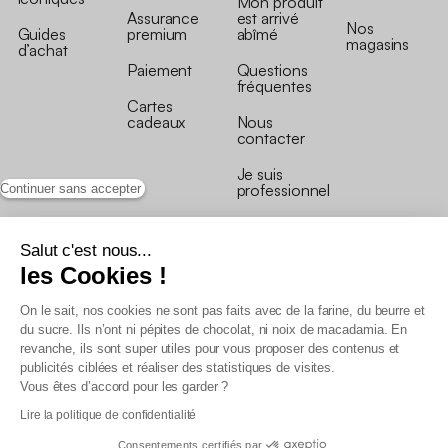
Mon produit
Assurance
est arrivé
Nos
Guides
premium
abîmé
magasins
d’achat
Paiement
Questions
fréquentes
Cartes
cadeaux
Nous
contacter
Je suis
professionnel
Continuer sans accepter
Salut c'est nous...
les Cookies !
On le sait, nos cookies ne sont pas faits avec de la farine, du beurre et
Conditions générales de vente
du sucre. Ils n’ont ni pépites de chocolat, ni noix de macadamia. En
Conditions générales du programme de fidélité
revanche, ils sont super utiles pour vous proposer des contenus et
Charte de données personnelles
publicités ciblées et réaliser des statistiques de visites.
Conditions générales de vente Pro
Vous êtes d’accord pour les garder ?
Déclaration d’accessibilité
Lire la politique de confidentialité
Consentements certifiés par