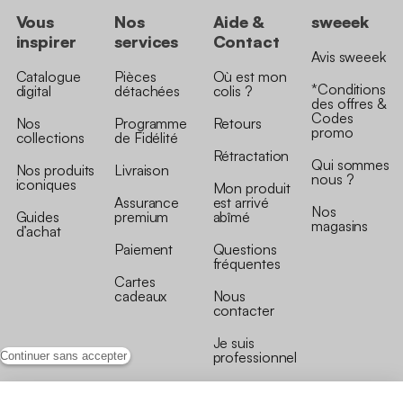
Vous
Nos
Aide &
sweeek
inspirer
services
Contact
Avis sweeek
Catalogue
Pièces
Où est mon
*Conditions
digital
détachées
colis ?
des offres &
Codes
Nos
Programme
Retours
promo
collections
de Fidélité
Rétractation
Qui sommes
Nos produits
Livraison
nous ?
iconiques
Mon produit
Assurance
est arrivé
Nos
Guides
premium
abîmé
magasins
d’achat
Paiement
Questions
fréquentes
Cartes
cadeaux
Nous
contacter
Je suis
professionnel
Continuer sans accepter