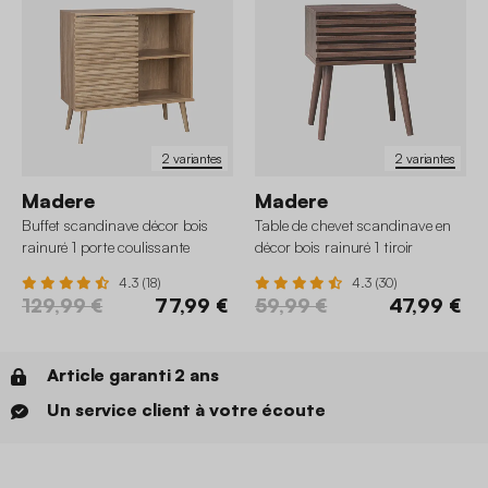
2 variantes
2 variantes
Madere
Madere
Buffet scandinave décor bois
Table de chevet scandinave en
rainuré 1 porte coulissante
décor bois rainuré 1 tiroir
80cm
4.3 (18)
4.3 (30)
129,99 €
77,99 €
59,99 €
47,99 €
Article garanti 2 ans
Un service client à votre écoute