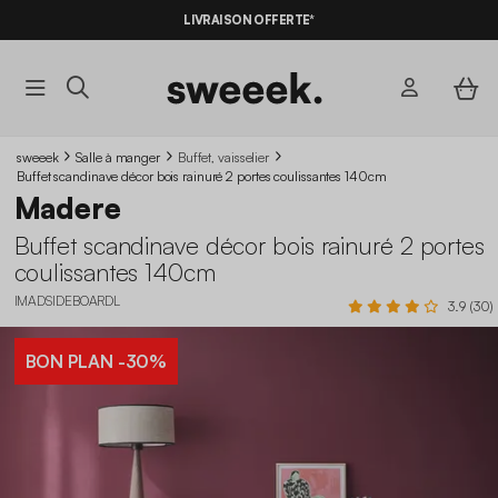
LIVRAISON OFFERTE*
sweeek
Salle à manger
Buffet, vaisselier
Buffet scandinave décor bois rainuré 2 portes coulissantes 140cm
Madere
Buffet scandinave décor bois rainuré 2 portes
coulissantes 140cm
IMADSIDEBOARDL
3.9 (30)
BON PLAN
-30%