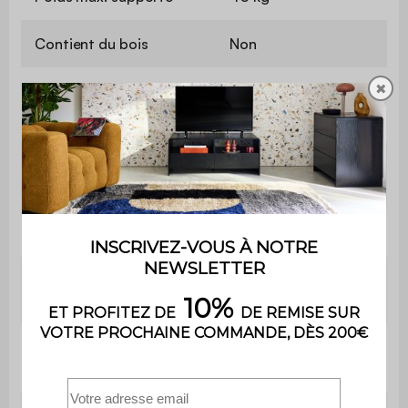
Contient du bois
Non
✖
Garantie
2 ans
Usage domestique
Usage
uniquement
Utilisation
Intérieur
Nombre d'espaces de
7
rangement
5 (dont un central de
Nombre de pieds
renfort)