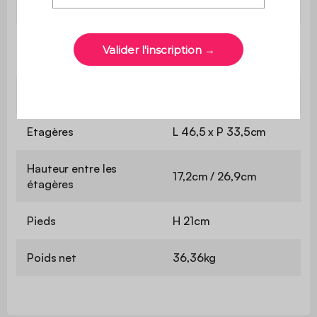
Buffet
L 140 x P 39 x H 79cm
Epaisseur des
1,5cm
panneaux
Espace de rangement
L 43,5 x P 33,5cm
Etagères
L 46,5 x P 33,5cm
Hauteur entre les
17,2cm / 26,9cm
étagères
Pieds
H 21cm
Poids net
36,36kg