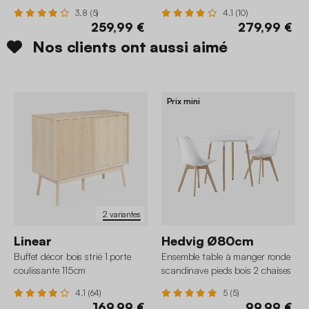
3.8 (5)
4.1 (10)
259,99 €
279,99 €
Nos clients ont aussi aimé
Prix mini
2 variantes
Linear
Hedvig Ø80cm
Buffet décor bois strié 1 porte
Ensemble table à manger ronde
coulissante 115cm
scandinave pieds bois 2 chaises
4.1 (64)
5 (5)
169,99 €
99,99 €