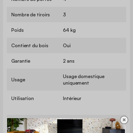
Nombre de tiroirs
3
Poids
64 kg
Contient du bois
Oui
Garantie
2 ans
Usage domestique
Usage
uniquement
Utilisation
Intérieur
✖
Finition
Revêtement mélamine