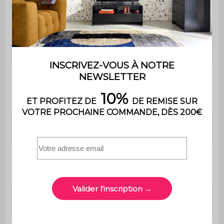
Bois de pin,
Pieds
revêtement papier
2 panneaux striés, 2
Portes coulissantes
panneaux lisses
L 110 x P 40 x H 185
Dimensions
cm
Rangement fermé
30 cm de profondeur
supérieur
/ 42 cm de hauteur
Rangement fermé
40 cm de profondeur
inférieur
/ 55 cm de hauteur
30 cm de profondeur
Rangement ouvert
/ 49 cm de hauteur