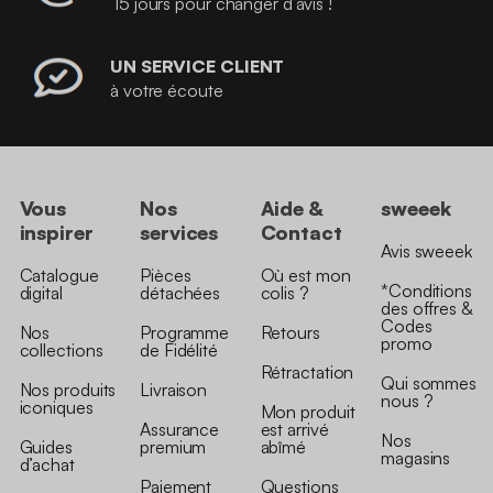
15 jours pour changer d’avis !
UN SERVICE CLIENT
à votre écoute
Vous
Nos
Aide &
sweeek
inspirer
services
Contact
Avis sweeek
Catalogue
Pièces
Où est mon
*Conditions
digital
détachées
colis ?
des offres &
Codes
Nos
Programme
Retours
promo
collections
de Fidélité
Rétractation
Qui sommes
Nos produits
Livraison
nous ?
iconiques
Mon produit
Assurance
est arrivé
Nos
Guides
premium
abîmé
magasins
d’achat
Paiement
Questions