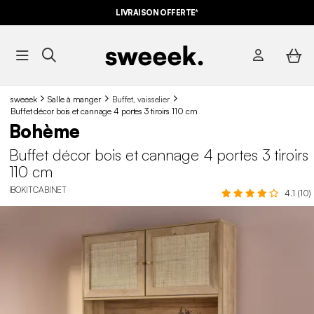
LIVRAISON OFFERTE*
sweeek
Salle à manger
Buffet, vaisselier
Buffet décor bois et cannage 4 portes 3 tiroirs 110 cm
Bohème
Buffet décor bois et cannage 4 portes 3 tiroirs
110 cm
IBOKITCABINET
4.1 (10)