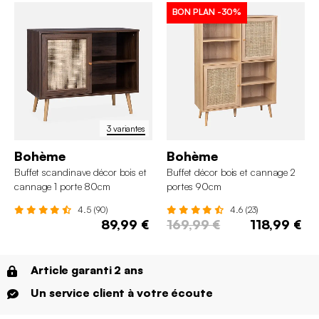
BON PLAN
-30%
3 variantes
Bohème
Bohème
Buffet scandinave décor bois et
Buffet décor bois et cannage 2
cannage 1 porte 80cm
portes 90cm
4.5 (90)
4.6 (23)
89,99 €
169,99 €
118,99 €
Article garanti 2 ans
Un service client à votre écoute