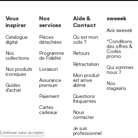
Vous
Nos
Aide &
sweeek
inspirer
services
Contact
Avis sweeek
Catalogue
Pièces
Où est mon
*Conditions
digital
détachées
colis ?
des offres &
Codes
Nos
Programme
Retours
promo
collections
de Fidélité
Rétractation
Qui sommes
Nos produits
Livraison
nous ?
iconiques
Mon produit
Assurance
est arrivé
Nos
Guides
premium
abîmé
magasins
d’achat
Paiement
Questions
fréquentes
Cartes
cadeaux
Nous
contacter
Je suis
professionnel
Continuer sans accepter