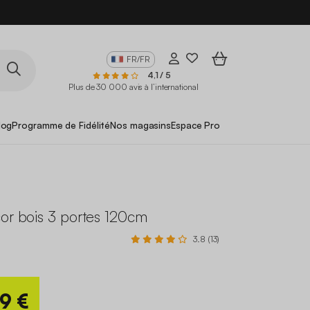
FR/FR
4,1 / 5
Plus de 30 000 avis à l’international
log
Programme de Fidélité
Nos magasins
Espace Pro
or bois 3 portes 120cm
3.8 (13)
99 €