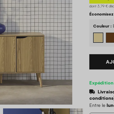
dont 3,79 € d'é
Économisez
Couleur :
E
AJ
Expédition
Livrais
conditions
Entre le
lun