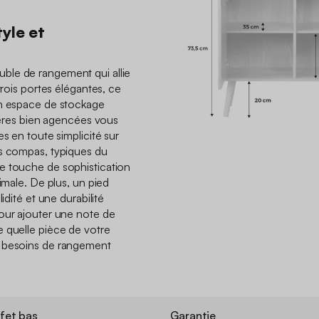
tyle et
ble de rangement qui allie
trois portes élégantes, ce
un espace de stockage
agères bien agencées vous
es en toute simplicité sur
ds compas, typiques du
e touche de sophistication
timale. De plus, un pied
idité et une durabilité
our ajouter une note de
 quelle pièce de votre
s besoins de rangement
fet bas
Garantie