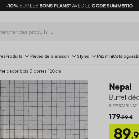
-10%
SUR LES
BONS PLANS*
AVEC LE
CODE SUMMER10
tés
Produits
Pièces de la maison
Styles
Prix mini
Catalogues
B
ffet décor bois 3 portes 120cm
Nepal
Buffet déc
INEPSBOARLNAT
179
,99 €
89
,