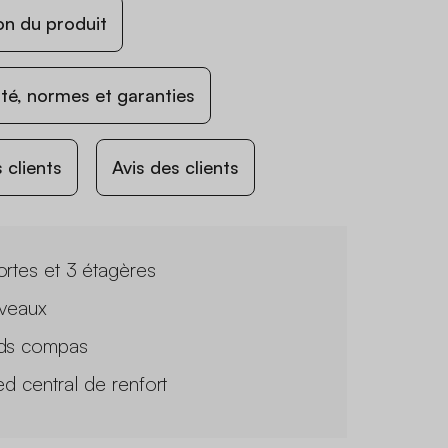
on du produit
ité, normes et garanties
 clients
Avis des clients
ortes et 3 étagères
iveaux
ds compas
ed central de renfort