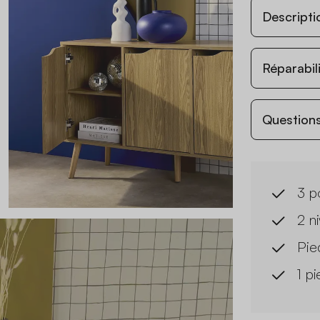
Descripti
Réparabil
Questions
3 p
2 n
Pie
1 pi