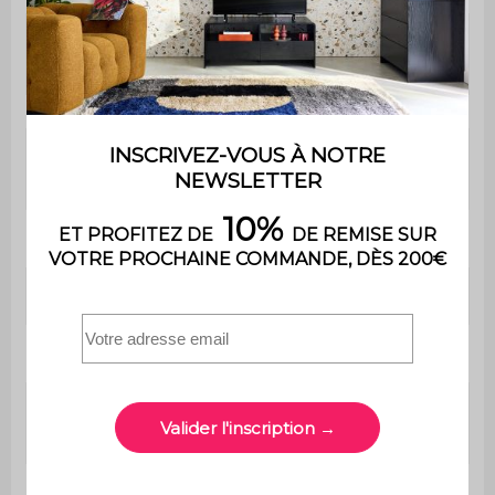
Garnissage
Mousse polyuréthane
dossier
(25kg/m3)
Garnissage petits
Mousse polyuréthane
coussins
(16kg/m3)
Confort de l'assise
Souple
Convertible
Non
Poids max. supporté
110 kg par place
Usage domestique
Usage
uniquement
Garantie
2 ans