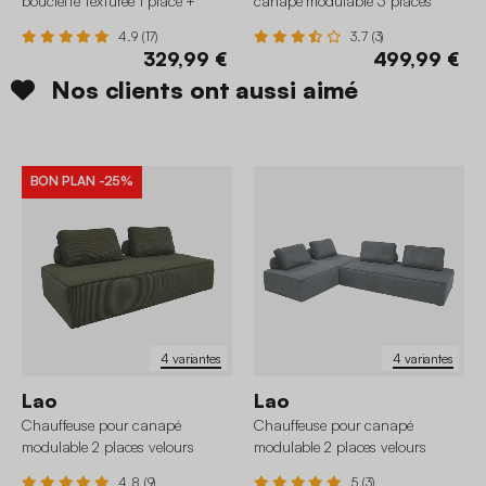
bouclette texturée 1 place +
canapé modulable 3 places
repose pieds
tissu capitonné
4.9 (17)
3.7 (3)
329,99 €
499,99 €
Nos clients ont aussi aimé
BON PLAN
-25%
4 variantes
4 variantes
Lao
Lao
Chauffeuse pour canapé
Chauffeuse pour canapé
modulable 2 places velours
modulable 2 places velours
côtelé
côtelé (lot de 2)
4.8 (9)
5 (3)