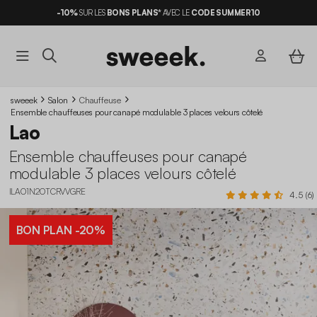
-10%
SUR LES
BONS PLANS*
AVEC LE
CODE SUMMER10
sweeek
Salon
Chauffeuse
Ensemble chauffeuses pour canapé modulable 3 places velours côtelé
Lao
Ensemble chauffeuses pour canapé
modulable 3 places velours côtelé
ILAO1N2OTCRVVGRE
4.5 (6)
BON PLAN
-20%