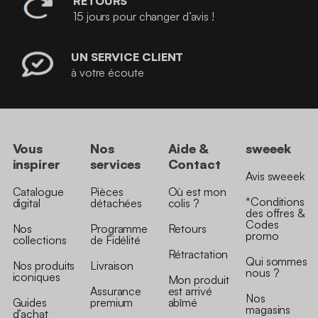
RETOURS
15 jours pour changer d’avis !
UN SERVICE CLIENT
à votre écoute
Vous
Nos
Aide &
sweeek
inspirer
services
Contact
Avis sweeek
Catalogue
Pièces
Où est mon
*Conditions
digital
détachées
colis ?
des offres &
Codes
Nos
Programme
Retours
promo
collections
de Fidélité
Rétractation
Qui sommes
Nos produits
Livraison
nous ?
iconiques
Mon produit
Assurance
est arrivé
Nos
Guides
premium
abîmé
magasins
d’achat