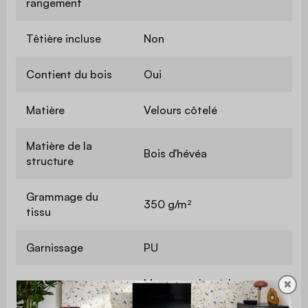
rangement
Têtière incluse
Non
Contient du bois
Oui
Matière
Velours côtelé
Matière de la
Bois d'hévéa
structure
Grammage du
350 g/m²
tissu
Garnissage
PU
Mousse polyuréthane
✖
Garnissage assise
(29kg/m3)