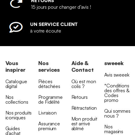
RETOURS
15 jours pour changer d’avis !
UN SERVICE CLIENT
à votre écoute
Vous
Nos
Aide &
sweeek
inspirer
services
Contact
Avis sweeek
Catalogue
Pièces
Où est mon
*Conditions
digital
détachées
colis ?
des offres &
Codes
Nos
Programme
Retours
promo
collections
de Fidélité
Rétractation
Qui sommes
Nos produits
Livraison
nous ?
iconiques
Mon produit
Assurance
est arrivé
Nos
Guides
premium
abîmé
magasins
d’achat