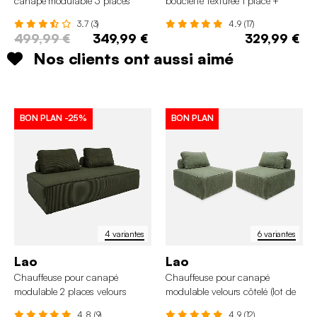
canapé modulable 3 places
bouclette texturée 1 place +
tissu capitonné
repose pieds
3.7 (3)
4.9 (17)
499,99 €
349,99 €
329,99 €
Nos clients ont aussi aimé
BON PLAN
-25%
BON PLAN
4 variantes
6 variantes
Lao
Lao
Chauffeuse pour canapé
Chauffeuse pour canapé
modulable 2 places velours
modulable velours côtelé (lot de
côtelé
2)
4.8 (9)
4.9 (12)