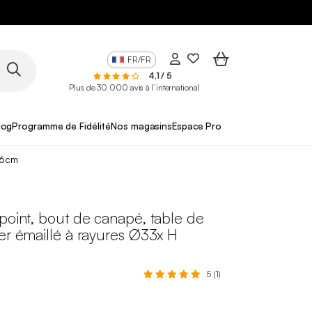
FR/FR
4,1 / 5
Plus de 30 000 avis à l’international
log
Programme de Fidélité
Nos magasins
Espace Pro
46cm
point, bout de canapé, table de
er émaillé à rayures Ø33x H
5 (1)