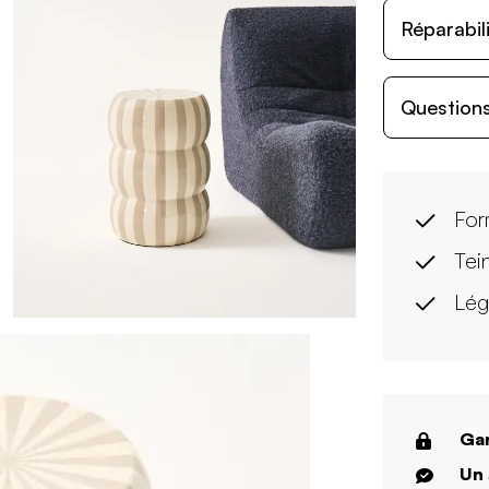
Réparabil
Questions
For
Tei
Lég
Gar
Un 