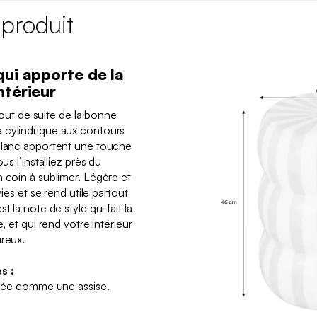
 produit
qui apporte de la
ntérieur
 tout de suite de la bonne
 cylindrique aux contours
 blanc apportent une touche
us l’installiez près du
n coin à sublimer. Légère et
vies et se rend utile partout
 la note de style qui fait la
, et qui rend votre intérieur
ureux.
s :
lisée comme une assise.