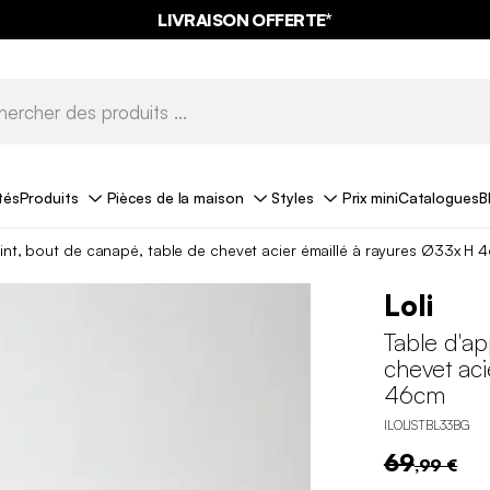
LIVRAISON OFFERTE*
tés
Produits
Pièces de la maison
Styles
Prix mini
Catalogues
B
int, bout de canapé, table de chevet acier émaillé à rayures Ø33x H 
Loli
Table d'ap
chevet aci
46cm
ILOLISTBL33BG
69
,99 €