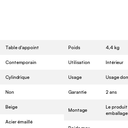
Table d'appoint
Poids
4,4 kg
Contemporain
Utilisation
Intérieur
Cylindrique
Usage
Usage dom
Non
Garantie
2 ans
Beige
Le produit
Montage
emballage 
Acier émaillé
Poids max.