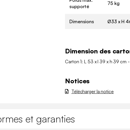
75 kg
supporté
Dimensions
Ø33 x H 4
Dimension des carto
Carton 1: L 53 x l 39 x h 39 cm 
Notices
Télécharger la notice
ormes et garanties