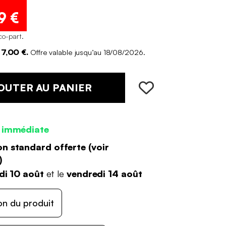
9 €
co-part
.
7,00 €.
Offre valable jusqu’au 18/08/2026.
OUTER AU PANIER
 immédiate
on standard offerte (
voir
)
di 10 août
et le
vendredi 14 août
on du produit