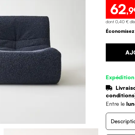
62
,9
dont 0,40 € d'é
Économisez 
AJ
Expédition
Livrais
conditions
Entre le
lun
Descripti