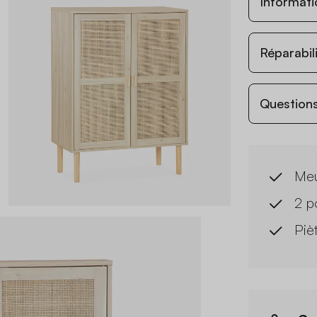
Informati
Réparabil
Questions
Meu
2 p
Piè