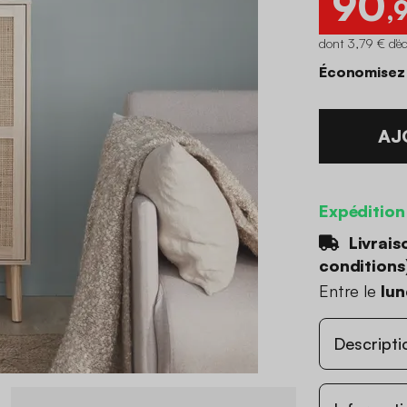
90
,
dont 3,79 € d'é
Économisez
AJ
Expédition
Livrais
conditions
Entre le
lun
Descripti