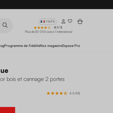
FR/FR
4,1 / 5
Plus de 30 000 avis à l’international
log
Programme de Fidélité
Nos magasins
Espace Pro
gue
or bois et cannage 2 portes
4.3 (43)