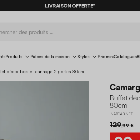
-10%
SUR LES
BONS PLANS*
LIVRAISON OFFERTE*
AVEC LE
CODE SUMMER10
tés
Produits
Pièces de la maison
Styles
Prix mini
Catalogues
B
ffet décor bois et cannage 2 portes 80cm
Camar
Buffet déc
80cm
INATCABINET
129
,99 €