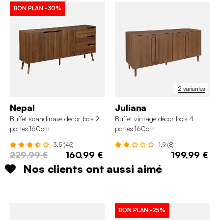
BON PLAN
-30%
2 variantes
Nepal
Juliana
Buffet scandinave décor bois 2
Buffet vintage décor bois 4
portes 160cm
portes 160cm
3.5 (45)
1.9 (8)
229,99 €
160,99 €
199,99 €
Nos clients ont aussi aimé
BON PLAN
-25%