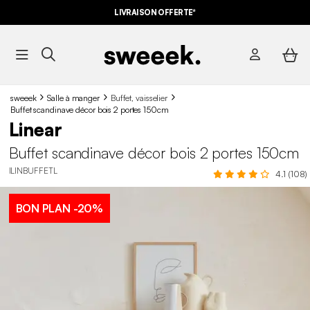
LIVRAISON OFFERTE*
sweeek
Salle à manger
Buffet, vaisselier
Buffet scandinave décor bois 2 portes 150cm
Linear
Buffet scandinave décor bois 2 portes 150cm
ILINBUFFETL
4.1 (108)
BON PLAN
-20%