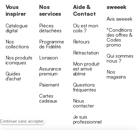
Vous
Nos
Aide &
sweeek
inspirer
services
Contact
Avis sweeek
Catalogue
Pièces
Où est mon
*Conditions
digital
détachées
colis ?
des offres &
Codes
Nos
Programme
Retours
promo
collections
de Fidélité
Rétractation
Qui sommes
Nos produits
Livraison
nous ?
iconiques
Mon produit
Assurance
est arrivé
Nos
Guides
premium
abîmé
magasins
d’achat
Paiement
Questions
fréquentes
Cartes
cadeaux
Nous
contacter
Je suis
professionnel
Continuer sans accepter