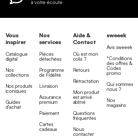
à votre écoute
Vous
Nos
Aide &
sweeek
inspirer
services
Contact
Avis sweeek
Catalogue
Pièces
Où est mon
*Conditions
digital
détachées
colis ?
des offres &
Codes
Nos
Programme
Retours
promo
collections
de Fidélité
Rétractation
Qui sommes
Nos produits
Livraison
nous ?
iconiques
Mon produit
Assurance
est arrivé
Nos
Guides
premium
abîmé
magasins
d’achat
Paiement
Questions
fréquentes
Cartes
cadeaux
Nous
contacter