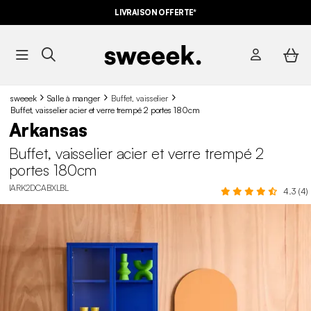
-10%
SUR LES
BONS PLANS*
LIVRAISON OFFERTE*
AVEC LE
CODE SUMMER10
sweeek
Salle à manger
Buffet, vaisselier
Buffet, vaisselier acier et verre trempé 2 portes 180cm
Arkansas
Buffet, vaisselier acier et verre trempé 2
portes 180cm
IARK2DCABXLBL
4.3 (4)