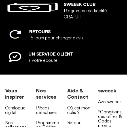
SWEEEK CLUB
Programme de fidélité
GRATUIT
RETOURS
15 jours pour changer d’avis !
UN SERVICE CLIENT
à votre écoute
Vous
Nos
Aide &
sweeek
inspirer
services
Contact
Avis sweeek
Catalogue
Pièces
Où est mon
*Conditions
digital
détachées
colis ?
des offres &
Codes
Nos
Programme
Retours
promo