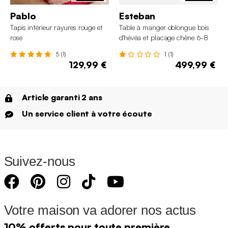
Pablo
Esteban
Tapis intérieur rayures rouge et
Table à manger oblongue bois
rose
d'hévéa et placage chêne 6-8
places
5 (1)
1 (1)
129,99 €
499,99 €
Article garanti 2 ans
Un service client à votre écoute
Suivez-nous
Votre maison va adorer nos actus
10% offerts pour toute première