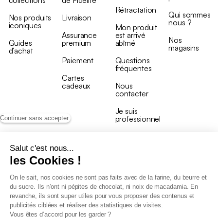
collections
de Fidélité
Rétractation
Qui sommes
Nos produits
Livraison
nous ?
iconiques
Mon produit
Assurance
est arrivé
Nos
Guides
premium
abîmé
magasins
d’achat
Paiement
Questions
fréquentes
Cartes
cadeaux
Nous
contacter
Je suis
professionnel
Continuer sans accepter
Salut c'est nous...
les Cookies !
On le sait, nos cookies ne sont pas faits avec de la farine, du beurre et
Conditions générales de vente
du sucre. Ils n’ont ni pépites de chocolat, ni noix de macadamia. En
Conditions générales du programme de fidélité
revanche, ils sont super utiles pour vous proposer des contenus et
Charte de données personnelles
publicités ciblées et réaliser des statistiques de visites.
Conditions générales de vente Pro
Vous êtes d’accord pour les garder ?