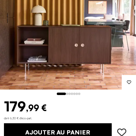
179
,99 €
dont 6,30 € d'éco-part
.
AJOUTER AU PANIER