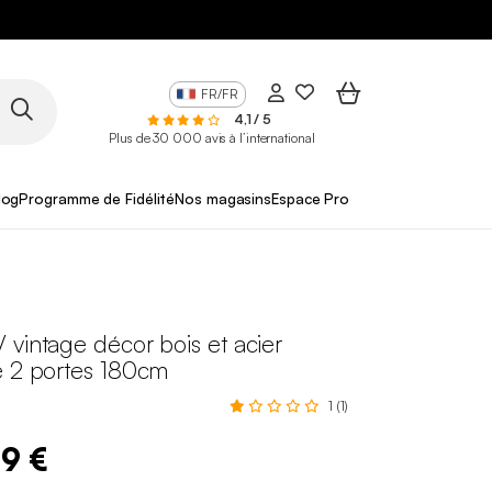
FR/FR
4,1 / 5
Plus de 30 000 avis à l’international
log
Programme de Fidélité
Nos magasins
Espace Pro
vintage décor bois et acier
e 2 portes 180cm
1 (1)
99 €