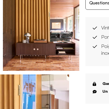
Questions
Vin
Por
Poi
ino
Gar
Un 