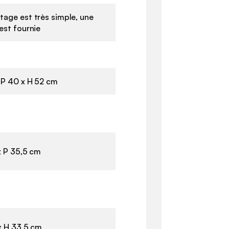
tage est très simple, une
est fournie
m
 P 40 x H 52 cm
x P 35,5 cm
x H 33,5 cm