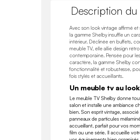
Description du
Avec son look vintage affirmé et
la gamme Shelby insuffle un car
intérieur. Déclinée en buffets, 
meuble TV, elle allie design rétr
contemporaine. Pensée pour les
caractère, la gamme Shelby con
fonctionnalité et robustesse, po
fois stylés et accueillants.
Un meuble tv au look
Le meuble TV Shelby donne tout 
salon et installe une ambiance c
bien. Son esprit vintage, associé 
panneaux de particules mélaminé
accueillant, parfait pour vos m
film ou une série. Il accueille vot
vos équipements bien organisés, 