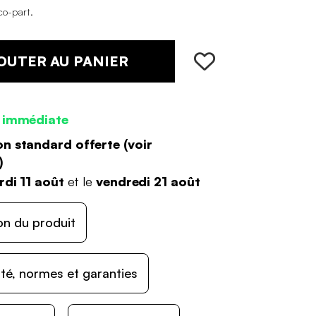
co-part
.
OUTER AU PANIER
 immédiate
on standard offerte (
voir
)
di 11 août
et le
vendredi 21 août
on du produit
ité, normes et garanties