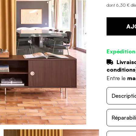
dont 6,30 € d'é
AJ
Expédition
Livrais
conditions
Entre le
mar
Descripti
Réparabil