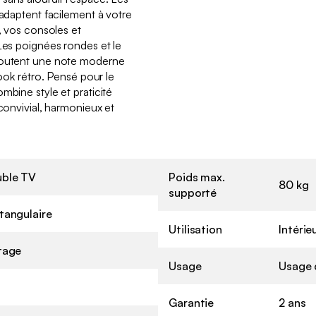
’adaptent facilement à votre
x, vos consoles et
 Les poignées rondes et le
ajoutent une note moderne
look rétro. Pensé pour le
mbine style et praticité
 convivial, harmonieux et
ble TV
Poids max.
80 kg
supporté
tangulaire
Utilisation
Intérie
tage
Usage
Usage 
Garantie
2 ans