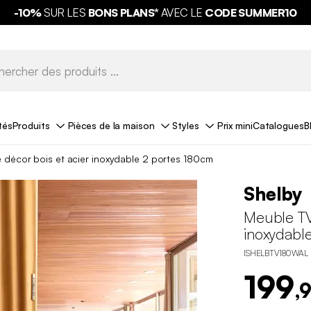
-10%
SUR LES
BONS PLANS*
AVEC LE
CODE SUMMER10
tés
Produits
Pièces de la maison
Styles
Prix mini
Catalogues
B
 décor bois et acier inoxydable 2 portes 180cm
Shelby
Meuble TV 
inoxydabl
ISHELBTV180WAL
199
,