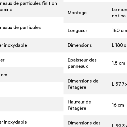
neaux de particules finition
aminé
Le mon
Montage
notice 
neaux de particules
Longueur
180 c
er inoxydable
Dimensions
L 180 x
er
Epaisseur des
1,5 cm
panneaux
 cm
Dimensions de
L 57,7 
l'étagère
Hauteur de
16 cm
l'étagère
er inoxydable
Dimensions des
L 59,3 