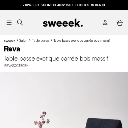
-10%
SUR LES
BONS PLANS*
AVEC LE
CODE SUMMER10
sweeek
Salon
Table basse
Table basse exotique carrée bois massif
Reva
Table basse exotique carrée bois massif
IREVASQCT80BK