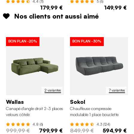
4.4 (11)
5 (6)
179,99 €
149,99 €
Nos clients ont aussi aimé
BON PLAN
-20%
BON PLAN
-30%
2 variantes
7 variantes
Wallas
Sokol
Canapé d'angle droit 2-3 places
Chauffeuse compressée
velours côtelé
modulable 1 place bouclette
texturée (lot de 3)
4.8 (6)
4.3 (124)
999,99 €
799,99 €
849,99 €
594,99 €