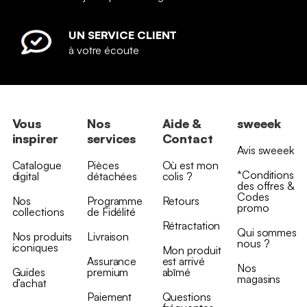
UN SERVICE CLIENT
à votre écoute
Vous
Nos
Aide &
sweeek
inspirer
services
Contact
Avis sweeek
Catalogue
Pièces
Où est mon
*Conditions
digital
détachées
colis ?
des offres &
Codes
Nos
Programme
Retours
promo
collections
de Fidélité
Rétractation
Qui sommes
Nos produits
Livraison
nous ?
iconiques
Mon produit
Assurance
est arrivé
Nos
Guides
premium
abîmé
magasins
d’achat
Paiement
Questions