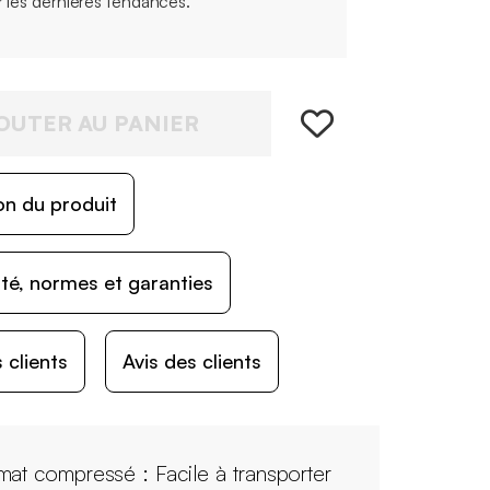
r les dernières tendances.
OUTER AU PANIER
on du produit
ité, normes et garanties
 clients
Avis des clients
mat compressé : Facile à transporter