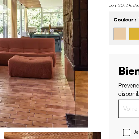
dont 20,12 € d'é
Couleur :
T
Bien
Prévene
disponi
Je