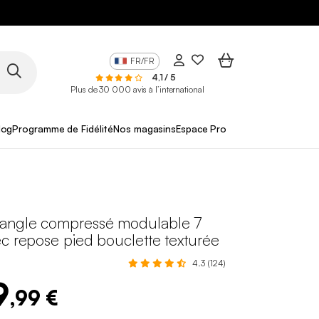
FR/FR
4,1 / 5
Plus de 30 000 avis à l’international
log
Programme de Fidélité
Nos magasins
Espace Pro
angle compressé modulable 7
c repose pied bouclette texturée
4.3 (124)
9
,99 €