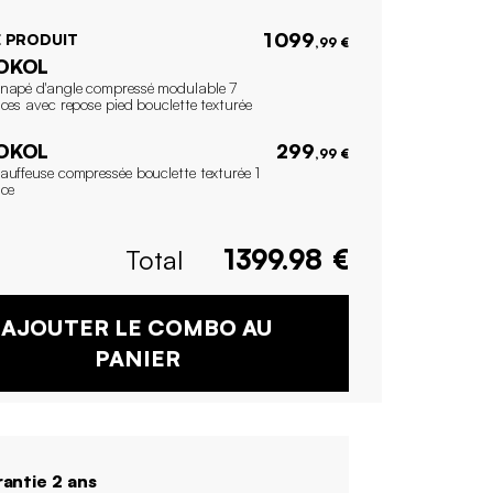
1 099
 PRODUIT
,99 €
OKOL
napé d'angle compressé modulable 7
ces avec repose pied bouclette texturée
OKOL
299
,99 €
auffeuse compressée bouclette texturée 1
ace
Total
1399.98
€
AJOUTER LE COMBO AU
PANIER
antie 2 ans