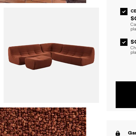
CE
S
Ca
pla
S
Ch
pl
Gar