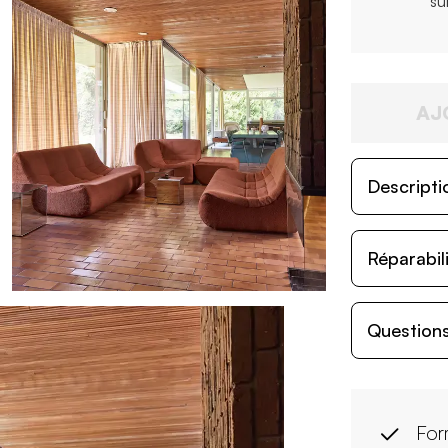
su
AJ
Descripti
Réparabil
Questions
For