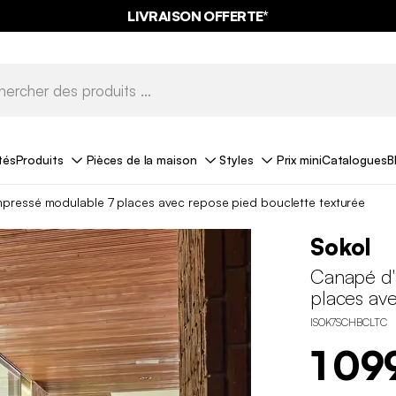
LIVRAISON OFFERTE*
tés
Produits
Pièces de la maison
Styles
Prix mini
Catalogues
B
pressé modulable 7 places avec repose pied bouclette texturée
Sokol
Canapé d'
places ave
ISOK7SCHBCLTC
1 09