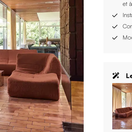
et 
Inst
Con
Mod
Le