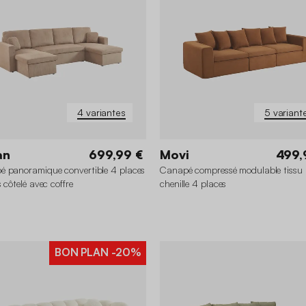
4 variantes
5 variant
an
699,99 €
Movi
499,
 panoramique convertible 4 places
Canapé compressé modulable tissu
 côtelé avec coffre
chenille 4 places
BON PLAN
-20%