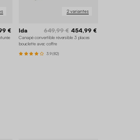
es
2 variantes
99 €
Ida
649,99 €
454,99 €
xturée
Canapé convertible réversible 3 places
bouclette avec coffre
3.9 (82)