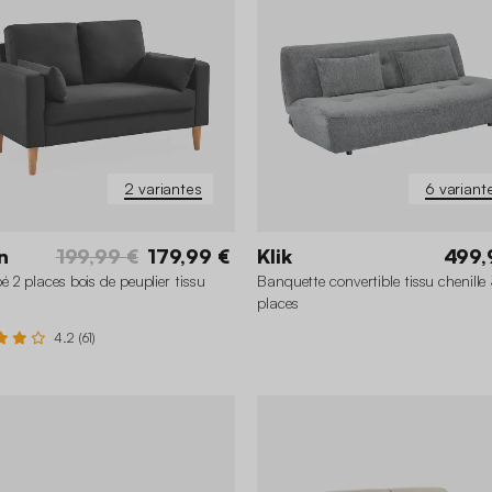
2 variantes
6 variant
n
199,99 €
179,99 €
Klik
499,
 2 places bois de peuplier tissu
Banquette convertible tissu chenille
places
4.2 (61)
+1