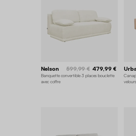
Nelson
599,99 €
479,99 €
Urb
Banquette convertible 3 places bouclette
Canapé
avec coffre
velours