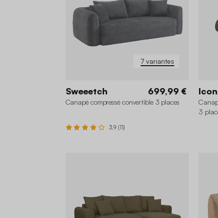
7 variantes
Sweeetch
699,99 €
Icon
Canapé compressé convertible 3 places
Canapé
3 plac
3.9 (11)
+2