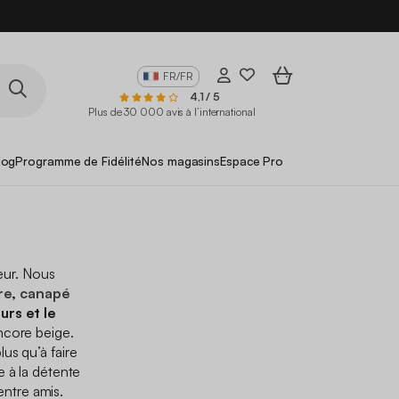
FR/FR
4,1 / 5
Plus de 30 000 avis à l’international
log
Programme de Fidélité
Nos magasins
Espace Pro
eur. Nous
re
,
canapé
urs et le
ncore beige.
lus qu’à faire
e à la détente
entre amis.