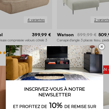
4 variantes
2 variant
ol
399,99 €
Watson
599,99 €
509,
euse compressée velours côtelé 3
Canapé d'angle 3 places tissu, pied
✖
4.3 (124)
BON PLAN
Méridienne à gauche
Méridienne à droite