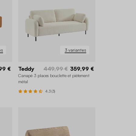
es
3 variantes
99 €
Teddy
449,99 €
359,99 €
Canapé 3 places bouclette et piétement
métal
4.3 (3)