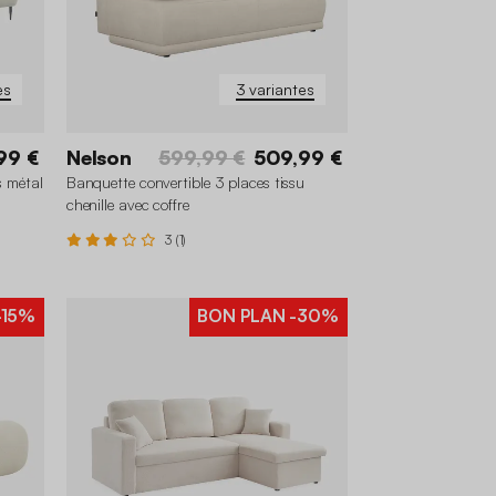
es
3 variantes
99 €
Nelson
599,99 €
509,99 €
s métal
Banquette convertible 3 places tissu
chenille avec coffre
3 (1)
-15%
BON PLAN
-30%