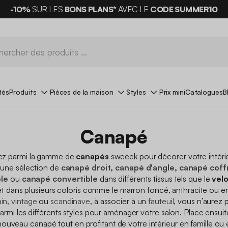
-10%
SUR LES
BONS PLANS*
AVEC LE
CODE SUMMER10
tés
Produits
Pièces de la maison
Styles
Prix mini
Catalogues
B
Canapé
ez parmi la gamme de
canapés
sweeek pour décorer votre intéri
une sélection de
canapé droit
,
canapé d'angle
,
canapé coff
le
ou
canapé convertible
dans différents tissus tels que le
velo
t dans plusieurs coloris comme le marron foncé, anthracite ou e
in
,
vintage
ou
scandinave
, à associer à un
fauteuil
, vous n’aurez p
armi les différents styles pour aménager votre salon. Place ensuit
nouveau canapé tout en profitant de votre intérieur en famille ou 