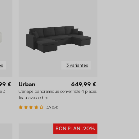
es
3 variantes
99 €
Urban
649,99 €
e 3
Canapé panoramique convertible 4 places
tissu avec coffre
3.9 (64)
BON PLAN
-20%