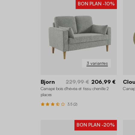
BON PLAN
-10%
3 variantes
Bjorn
229,99 €
206,99 €
Clo
Canapé bois d'hévéa et tissu chenille 2
Canapé
places
3.5 (2)
BON PLAN
-20%