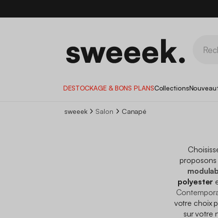
DESTOCKAGE & BONS PLANS
Collections
Nouveau
sweeek
Salon
Canapé
Choisiss
proposons 
modulab
polyester
e
Contempora
votre choix p
sur votre 