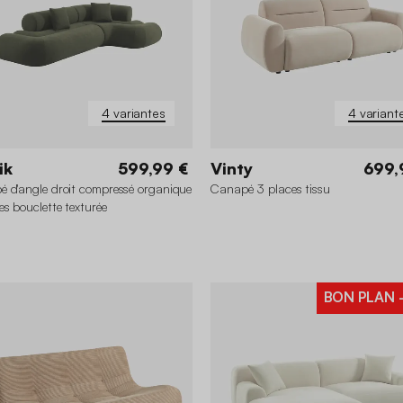
4 variantes
4 variant
ik
599,99 €
Vinty
699,
 d'angle droit compressé organique
Canapé 3 places tissu
es bouclette texturée
BON PLAN