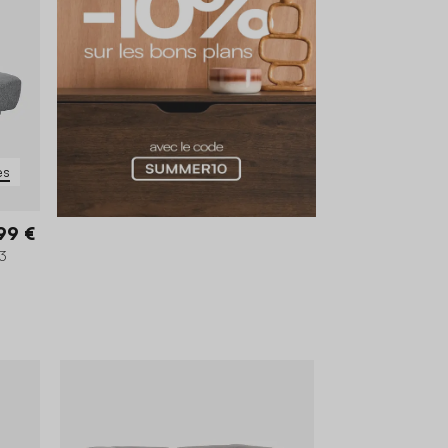
es
99 €
 3