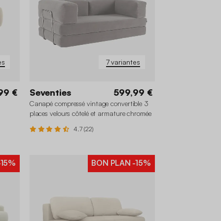
es
7 variantes
99 €
Seventies
599,99 €
Canapé compressé vintage convertible 3
places velours côtelé et armature chromée
4.7 (22)
-15%
BON PLAN
-15%
+2