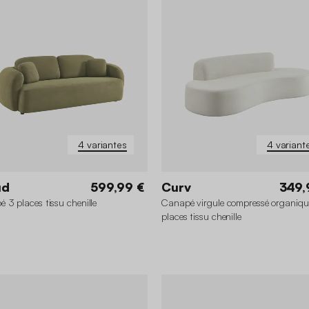
4 variantes
4 variant
ud
599,99 €
Curv
349,
 3 places tissu chenille
Canapé virgule compressé organiqu
places tissu chenille