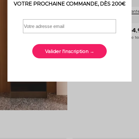
5 variant
Nova
299,99 €
254,
Chauffeuse compressée bouclette te
2 places