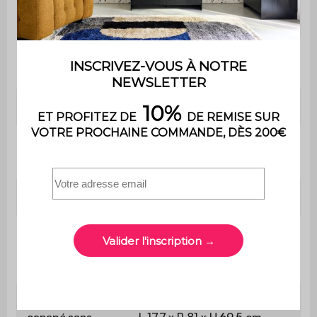
Convertible
Non
Usage domestique
Usage
uniquement
Garantie
2 ans
Le montage est très simple,
Montage
une notice est fournie
Poids
33 kg
Dimensions du
canapé avec
L 177 x P 81 x H 85,5 cm
coussins
Dimensions du
canapé sans
L 177 x P 81 x H 69,5 cm