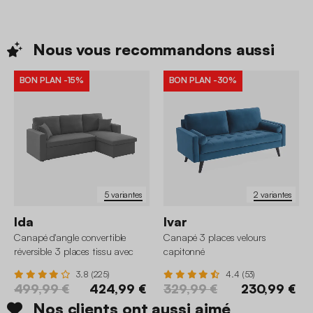
Nous vous recommandons
aussi
BON PLAN
-15%
BON PLAN
-30%
5 variantes
2 variantes
Ida
Ivar
Canapé d'angle convertible
Canapé 3 places velours
réversible 3 places tissu avec
capitonné
coffre
3.8 (225)
4.4 (53)
499,99 €
424,99 €
329,99 €
230,99 €
Nos clients ont aussi aimé