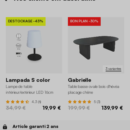
DESTOCKAGE
-43%
BON PLAN
-30%
3 variantes
Lampada S color
Gabrielle
Lampe de table
Table basse ovale bois d'hévéa
intérieur/extérieur LED 16cm
placage chêne
4.3 (6)
5 (3)
34,99 €
19,99 €
199,99 €
139,99 €
Article garanti 2 ans