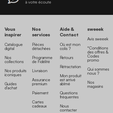
à votre écoute
Vous
Nos
Aide &
sweeek
inspirer
services
Contact
Avis sweeek
Catalogue
Pièces
Où est mon
*Conditions
digital
détachées
colis ?
des offres &
Codes
Nos
Programme
Retours
promo
collections
de Fidélité
Rétractation
Qui sommes
Nos produits
Livraison
nous ?
iconiques
Mon produit
Assurance
est arrivé
Nos
Guides
premium
abîmé
magasins
d’achat
Paiement
Questions
fréquentes
Cartes
cadeaux
Nous
contacter