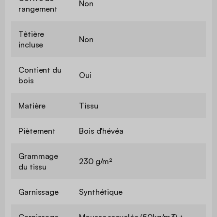
Non
rangement
Têtière
Non
incluse
Contient du
Oui
bois
Matière
Tissu
Piètement
Bois d'hévéa
Grammage
230 g/m²
du tissu
Garnissage
Synthétique
Garnissage
Mousse recyclée (50kg/m3) +