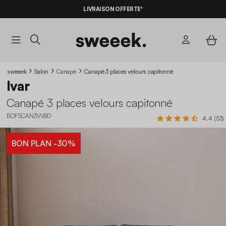
LIVRAISON OFFERTE*
sweeek
Salon
Canapé
Canapé 3 places velours capitonné
Ivar
Canapé 3 places velours capitonné
ISOFSCAN3VVBD
4.4 (53)
BON PLAN
-30%