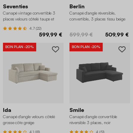
Seventies
Berlin
Canapé vintage convertible 3
Canapé d'angle réversible,
places velours côtelé taupe et
convertible, 3 places tissu beige
armatures chromées
4.7 (22)
599,99 €
599,99 €
509,99 €
BON PLAN
-20%
BON PLAN
-20%
Ida
Smile
Canapé d'angle velours côtelé
Canapé d'angle convertible
grosse côte greige
réversible 3 places, noir
4.1 (81)
4 (51)