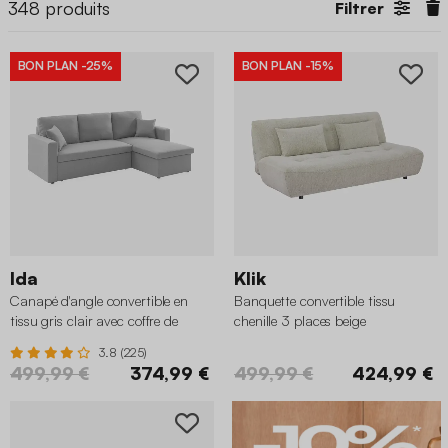
348
produits
Filtrer
BON PLAN
-25%
BON PLAN
-15%
Ida
Klik
Canapé d'angle convertible en
Banquette convertible tissu
tissu gris clair avec coffre de
chenille 3 places beige
rangement
3.8 (225)
499,99 €
374,99 €
499,99 €
424,99 €