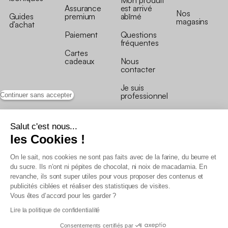
Mon produit
Assurance
est arrivé
Nos
Guides
premium
abîmé
magasins
d’achat
Paiement
Questions
fréquentes
Cartes
cadeaux
Nous
contacter
Je suis
professionnel
Continuer sans accepter
Salut c'est nous...
les Cookies !
On le sait, nos cookies ne sont pas faits avec de la farine, du beurre et
Conditions générales de vente
du sucre. Ils n’ont ni pépites de chocolat, ni noix de macadamia. En
Conditions générales du programme de fidélité
revanche, ils sont super utiles pour vous proposer des contenus et
Charte de données personnelles
publicités ciblées et réaliser des statistiques de visites.
Conditions générales de vente Pro
Vous êtes d’accord pour les garder ?
Déclaration d’accessibilité
Lire la politique de confidentialité
Consentements certifiés par