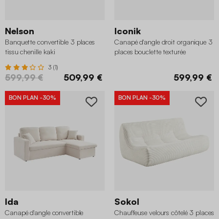
Nelson
Iconik
Banquette convertible 3 places
Canapé d'angle droit organique 3
tissu chenille kaki
places bouclette texturée
terracotta
3 (1)
599,99 €
509,99 €
599,99 €
BON PLAN
-30%
BON PLAN
-30%
Ida
Sokol
Canapé d'angle convertible
Chauffeuse velours côtelé 3 places