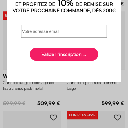
899,99 €
599,99 €
479,99 €
BON PLAN
-15%
Watson
Cloud
Canapé d'angle droite 3 places
Canapé 3 places tissu chenille
tissu crème, pieds métal
beige
599,99 €
509,99 €
599,99 €
BON PLAN
-15%