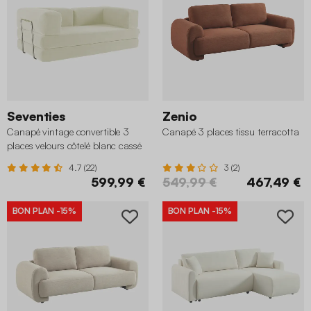
Seventies
Zenio
Canapé vintage convertible 3
Canapé 3 places tissu terracotta
places velours côtelé blanc cassé
et armatures chromées
4.7 (22)
3 (2)
599,99 €
549,99 €
467,49 €
BON PLAN
-15%
BON PLAN
-15%