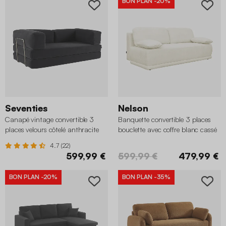
BON PLAN
-20%
Seventies
Nelson
Canapé vintage convertible 3
Banquette convertible 3 places
places velours côtelé anthracite
bouclette avec coffre blanc cassé
4.7 (22)
599,99 €
599,99 €
479,99 €
BON PLAN
-20%
BON PLAN
-35%