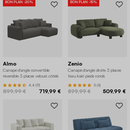
BON PLAN
-20%
BON PLAN
-15%
Almo
Zenio
Canapé d'angle convertible
Canapé d'angle droite 3 places
réversible 3 places velours côtelé
tissu kaki pieds ronds
anthracite
4.4 (17)
5 (5)
899,99 €
719,99 €
599,99 €
509,99 €