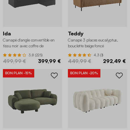
Ida
Teddy
Canapé d'angle convertible en
Canapé 3 places eucalyptus,
tissu noir avec coffre de
bouclette beige foncé
rangement
3.8 (225)
4.3 (3)
499,99 €
399,99 €
449,99 €
292,49 €
BON PLAN
-15%
BON PLAN
-20%