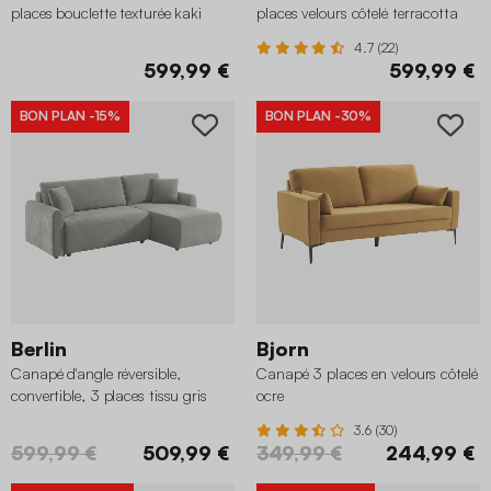
places bouclette texturée kaki
places velours côtelé terracotta
4.7 (22)
599,99 €
599,99 €
BON PLAN
-15%
BON PLAN
-30%
Berlin
Bjorn
Canapé d'angle réversible,
Canapé 3 places en velours côtelé
convertible, 3 places tissu gris
ocre
3.6 (30)
599,99 €
509,99 €
349,99 €
244,99 €