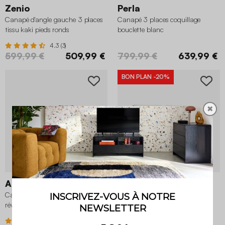
Zenio
Perla
Canapé d'angle gauche 3 places
Canapé 3 places coquillage
tissu kaki pieds ronds
bouclette blanc
4.3 (3)
599,99 €
509,99 €
799,99 €
639,99 €
BON PLAN
-20%
✖
Almo
Nelson
Canapé d'angle convertible
Banquette convertible 3 places
réversible 3 places velours côtelé
velours côtelé gris clair coffre de
brique
rangement
4.4 (17)
4.6 (7)