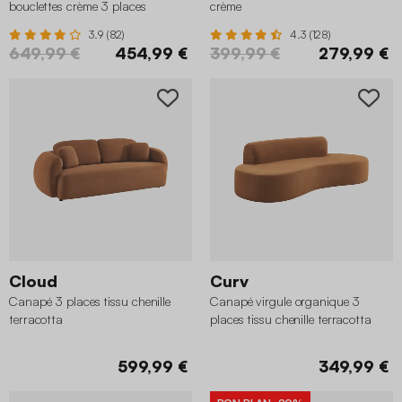
bouclettes crème 3 places
crème
3.9 (82)
4.3 (128)
649,99 €
454,99 €
399,99 €
279,99 €
Cloud
Curv
Canapé 3 places tissu chenille
Canapé virgule organique 3
terracotta
places tissu chenille terracotta
599,99 €
349,99 €