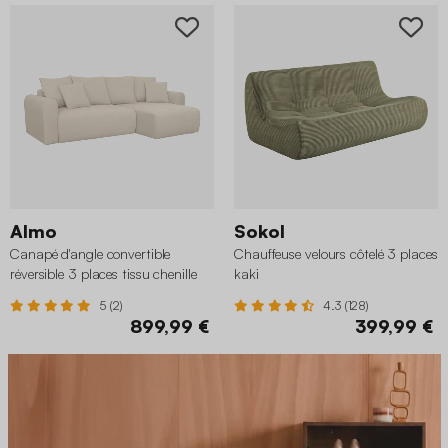
Almo
Sokol
Canapé d'angle convertible
Chauffeuse velours côtelé 3 places
réversible 3 places tissu chenille
kaki
greige
5 (2)
4.3 (128)
899,99 €
399,99 €