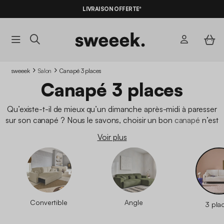
-10%
SUR LES
BONS PLANS*
LIVRAISON OFFERTE*
AVEC LE
CODE SUMMER10
sweeek
Salon
Canapé 3 places
Canapé 3 places
Qu’existe-t-il de mieux qu’un dimanche après-midi à paresser
sur son canapé ? Nous le savons, choisir un bon
canapé
n’est
pas chose facile. Chez sweeek, nous vous proposons notre
Voir plus
sélection de canapé 3 places
afin de vous aider dans votre
recherche. Parfait pour les espaces ni trop petits ni trop
grands, nos
canapés 3 places
trouveront leur place dans vos
intérieurs !
Convertible
Angle
3 pla