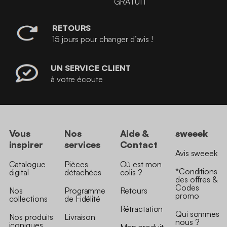
GRATUIT
RETOURS
15 jours pour changer d’avis !
UN SERVICE CLIENT
à votre écoute
Vous
Nos
Aide &
sweeek
inspirer
services
Contact
Avis sweeek
Catalogue
Pièces
Où est mon
*Conditions
digital
détachées
colis ?
des offres &
Codes
Nos
Programme
Retours
promo
collections
de Fidélité
Rétractation
Qui sommes
Nos produits
Livraison
nous ?
iconiques