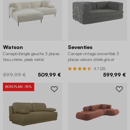
Watson
Seventies
Canapé d'angle gauche 3 places
Canapé vintage convertible 3
tissu crème, pieds métal
places velours côtelé gris et
armatures chromées
4.7 (22)
599,99 €
509,99 €
599,99 €
BON PLAN
-15%