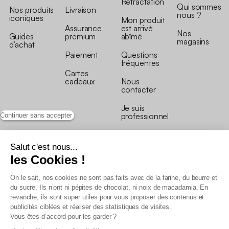
Rétractation
Qui sommes
Nos produits
Livraison
nous ?
iconiques
Mon produit
Assurance
est arrivé
Nos
Guides
premium
abîmé
magasins
d’achat
Paiement
Questions
fréquentes
Cartes
cadeaux
Nous
contacter
Je suis
professionnel
Continuer sans accepter
Salut c'est nous...
les Cookies !
On le sait, nos cookies ne sont pas faits avec de la farine, du beurre et
Conditions générales de vente
du sucre. Ils n’ont ni pépites de chocolat, ni noix de macadamia. En
Conditions générales du programme de fidélité
revanche, ils sont super utiles pour vous proposer des contenus et
Charte de données personnelles
publicités ciblées et réaliser des statistiques de visites.
Conditions générales de vente Pro
Vous êtes d’accord pour les garder ?
Déclaration d’accessibilité