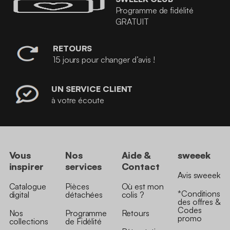
Programme de fidélité
GRATUIT
RETOURS
15 jours pour changer d’avis !
UN SERVICE CLIENT
à votre écoute
Vous
Nos
Aide &
sweeek
inspirer
services
Contact
Avis sweeek
Catalogue
Pièces
Où est mon
*Conditions
digital
détachées
colis ?
des offres &
Codes
Nos
Programme
Retours
promo
collections
de Fidélité