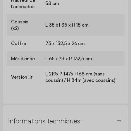
58 cm
l'accoudoir
Coussin
L 35 x l 35 x H 15 cm
(x2)
Coffre
73 x 132,5 x 26 cm
Méridienne
L 65 / 73 x P 132,5 cm
L 219x P 147x H 68 cm (sans
Version lit
coussin) / H 84m (avec coussins)
Informations techniques