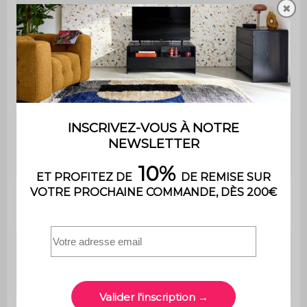
✖
Convertible
Oui
Type de
Occasionnel
couchage
Dimensions
du
L 191,5 x P 132,5 cm
couchage
Confort du
Ferme
couchage
Epaisseur
du
10 cm
couchage