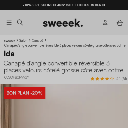
-10%
SUR LES
BONS PLANS*
AVEC LE
CODE SUMMER10
sweeek
Salon
Canapé
Canapé d'angle convertible réversible 3 places velours côtelé grosse côte avec coffre
Ida
Canapé d'angle convertible réversible 3
places velours côtelé grosse côte avec coffre
ICCSOFBCRVVGY
4.1 (81)
BON PLAN
-20%