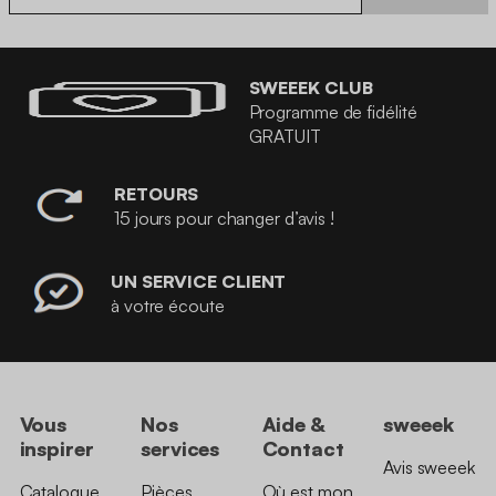
SWEEEK CLUB
Programme de fidélité
GRATUIT
RETOURS
15 jours pour changer d’avis !
UN SERVICE CLIENT
à votre écoute
Vous
Nos
Aide &
sweeek
inspirer
services
Contact
Avis sweeek
Catalogue
Pièces
Où est mon