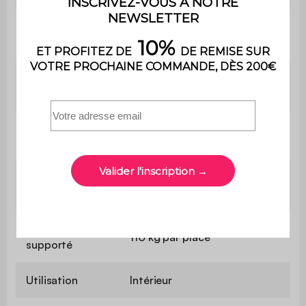
Type de
Occasionnel
couchage
Confort du
Equilibré
couchage
Longueur du
178 cm
couchage
Largeur du
132 cm
couchage
Poids max.
110 kg par place
supporté
Utilisation
Intérieur