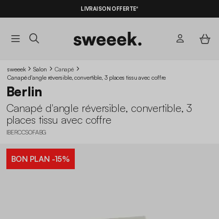
-10%
SUR LES
BONS PLANS*
LIVRAISON OFFERTE*
AVEC LE
CODE SUMMER10
sweeek
Salon
Canapé
Canapé d'angle réversible, convertible, 3 places tissu avec coffre
Berlin
Canapé d'angle réversible, convertible, 3
places tissu avec coffre
IBERCCSOFABG
BON PLAN
-15%