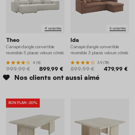
4 variantes
6 variantes
Theo
Ida
Canapé d'angle convertible
Canapé d'angle convertible
réversible 5 places velours côtelé
réversible 3 places velours côtelé
avec coffre
avec coffre
4 (8)
3.9 (78)
999,99 €
899,99 €
599,99 €
479,99 €
Nos clients ont aussi aimé
BON PLAN
-20%