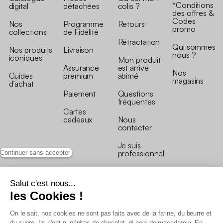
*Conditions
digital
détachées
colis ?
des offres &
Codes
Nos
Programme
Retours
promo
collections
de Fidélité
Rétractation
Qui sommes
Nos produits
Livraison
nous ?
iconiques
Mon produit
Assurance
est arrivé
Nos
Guides
premium
abîmé
magasins
d’achat
Paiement
Questions
fréquentes
Cartes
cadeaux
Nous
contacter
Je suis
professionnel
Continuer sans accepter
Salut c'est nous...
les Cookies !
On le sait, nos cookies ne sont pas faits avec de la farine, du beurre et
Conditions générales de vente
du sucre. Ils n’ont ni pépites de chocolat, ni noix de macadamia. En