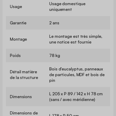
Usage domestique
Usage
uniquement
Garantie
2 ans
Le montage est très simple,
Montage
une notice est fournie
Poids
78 kg
Bois d'eucalyptus, panneaux
Détail matière
de particules, MDF et bois de
de la structure
pin
L 205 x P 89 / 142 x H 78 cm
Dimensions
(sans / avec méridienne)
Dimensions de
L 178 x P 50 cm