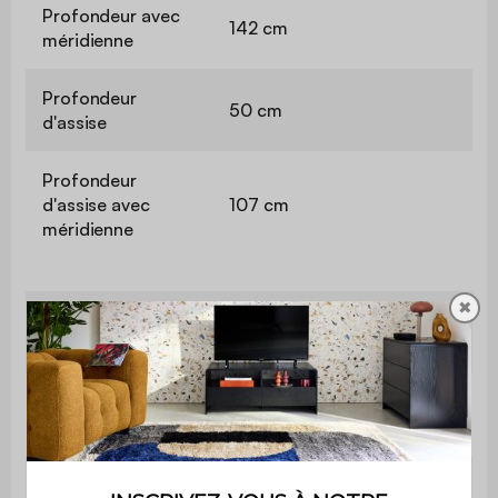
Profondeur avec
142 cm
méridienne
Profondeur
50 cm
d'assise
Profondeur
d'assise avec
107 cm
méridienne
✖
Largeur
13 cm
d'accoudoir
Confort de
Equilibré
l'assise
Convertible
Oui