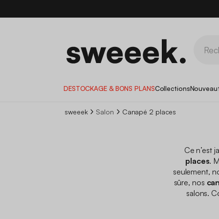
DESTOCKAGE & BONS PLANS
Collections
Nouveau
sweeek
Salon
Canapé 2 places
Ce n’est j
places
. 
seulement, n
sûre, nos
can
salons. C