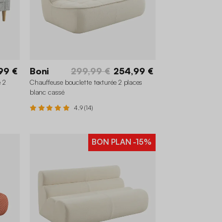
99 €
Boni
299,99 €
254,99 €
e 2
Chauffeuse bouclette texturée 2 places
blanc cassé
4.9 (14)
BON PLAN
-15%