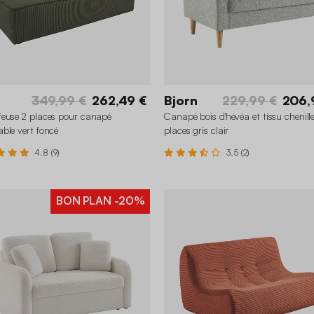
349,99 €
262,49 €
Bjorn
229,99 €
206,
euse 2 places pour canapé
Canapé bois d'hévéa et tissu chenill
ble vert foncé
places gris clair
4.8 (9)
3.5 (2)
BON PLAN
-20%