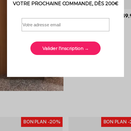
Zenio
449,
Canapé 2 places tissu beige
4.5 (2)
BON PLAN
-20%
BON PLAN
-