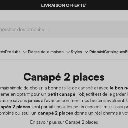
-10%
SUR LES
BONS PLANS*
LIVRAISON OFFERTE*
AVEC LE
CODE SUMMER10
tés
Produits
Pièces de la maison
Styles
Prix mini
Catalogues
B
Canapé 2 places
amais simple de choisir la bonne taille de
canapé
et avec
le bon 
Même en optant pour un
petit canapé
, l’objectif est de le garde
ous ne savons jamais à l’avance comment nos besoins évoluent. 
apés 2 places
sont parfaits pour les petits espaces, mais aussi p
ombiné ou seul, un
canapé 2 places
donne un réel charme à vot
En savoir plus sur Canapé 2 places