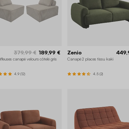
379,99 €
189,99 €
Zenio
449,
ffeuses canapé velours côtelé gris
Canapé 2 places tissu kaki
4.9 (12)
4.5 (2)