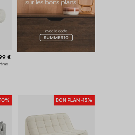
99 €
crème
10%
BON PLAN
-15%