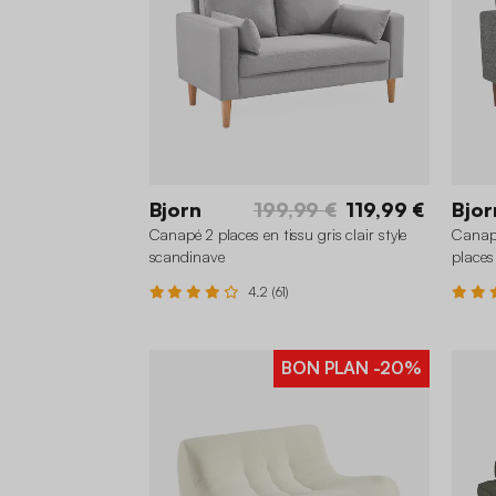
Bjorn
199,99 €
119,99 €
Bjor
Canapé 2 places en tissu gris clair style
Canapé
scandinave
places
4.2 (61)
BON PLAN
-20%