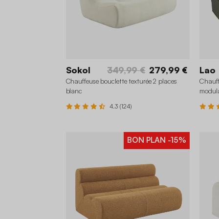
Sokol
349,99 €
279,99 €
Lao
Chauffeuse bouclette texturée 2 places
Chauff
blanc
modula
4.3 (124)
BON PLAN
-15%