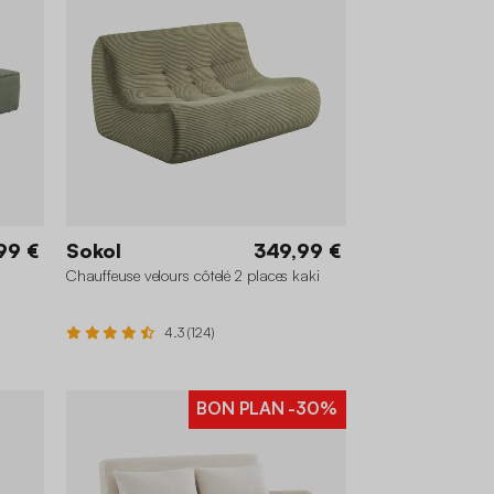
99 €
Sokol
349,99 €
Chauffeuse velours côtelé 2 places kaki
4.3 (124)
BON PLAN
-30%