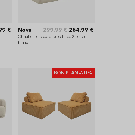
99 €
Nova
299,99 €
254,99 €
Chauffeuse bouclette texturée 2 places
blanc
BON PLAN
-20%