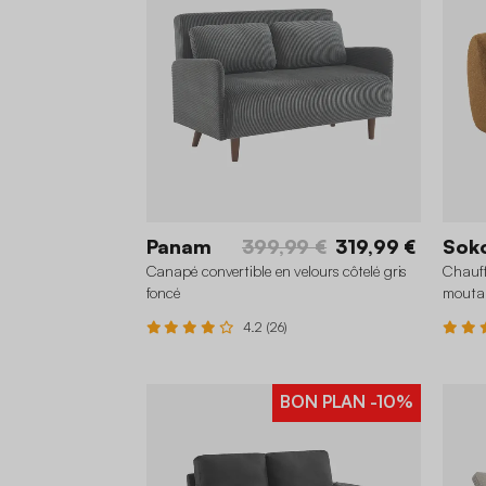
Panam
399,99 €
319,99 €
Sok
Canapé convertible en velours côtelé gris
Chauff
foncé
mouta
4.2 (26)
BON PLAN
-10%