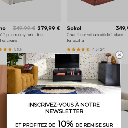
no
349,99 €
279,99 €
Sokol
349,
 2 places cosy rond, tissu
Chauffeuse velours côtelé 2 places
ttes crème
terracotta
5 (13)
4.3 (124)
✖