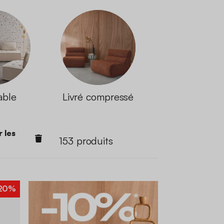
able
Livré compressé
r les
153
produits
20%