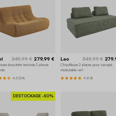
ol
349,99 €
279,99 €
Lao
349,99 €
279,
euse bouclette texturée 2 places
Chauffeuse 2 places pour canapé
rde
modulable vert
4.3 (124)
4.8 (9)
DESTOCKAGE
-50%