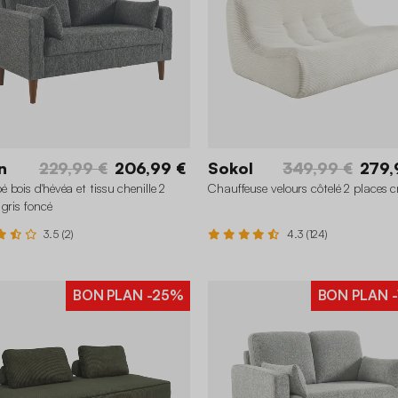
n
229,99 €
206,99 €
Sokol
349,99 €
279,
 bois d'hévéa et tissu chenille 2
Chauffeuse velours côtelé 2 places 
 gris foncé
3.5 (2)
4.3 (124)
BON PLAN
-25%
BON PLAN
-