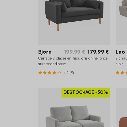
Bjorn
199,99 €
179,99 €
Lao
Canapé 2 places en tissu gris chiné foncé
2 chau
style scandinave
clair
4.2 (61)
DESTOCKAGE
-30%