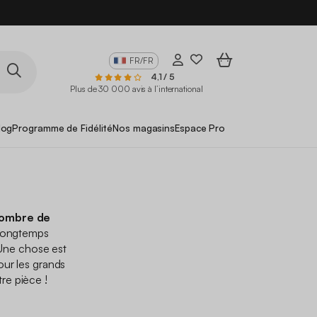
FR/FR
4,1 / 5
Plus de 30 000 avis à l’international
log
Programme de Fidélité
Nos magasins
Espace Pro
nombre de
r longtemps
Une chose est
our les grands
re pièce !