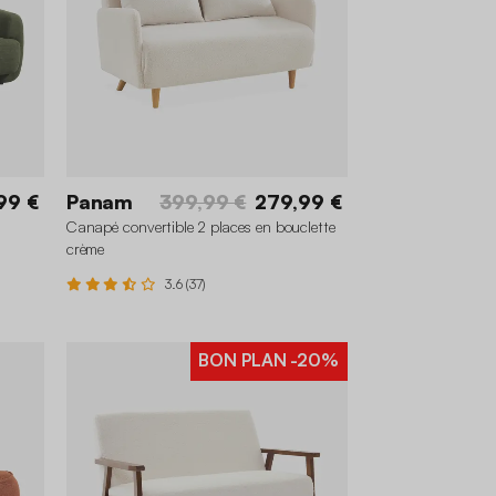
99 €
Panam
399,99 €
279,99 €
Canapé convertible 2 places en bouclette
crème
3.6 (37)
BON PLAN
-20%