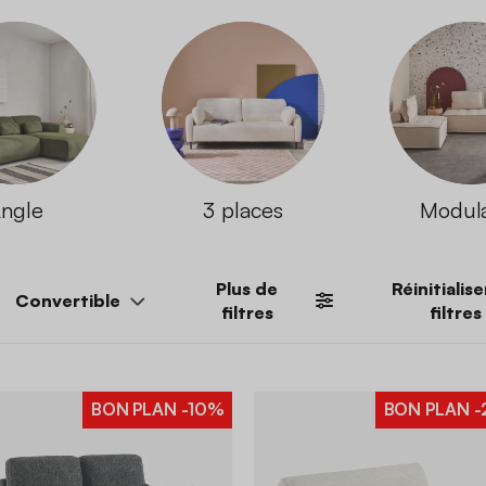
ngle
3 places
Modul
Plus de
Réinitialise
Convertible
filtres
filtres
BON PLAN
-10%
BON PLAN
-