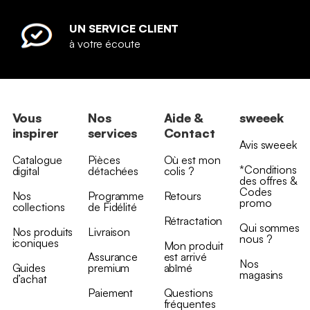
UN SERVICE CLIENT
à votre écoute
Vous
Nos
Aide &
sweeek
inspirer
services
Contact
Avis sweeek
Catalogue
Pièces
Où est mon
*Conditions
digital
détachées
colis ?
des offres &
Codes
Nos
Programme
Retours
promo
collections
de Fidélité
Rétractation
Qui sommes
Nos produits
Livraison
nous ?
iconiques
Mon produit
Assurance
est arrivé
Nos
Guides
premium
abîmé
magasins
d’achat
Paiement
Questions
fréquentes