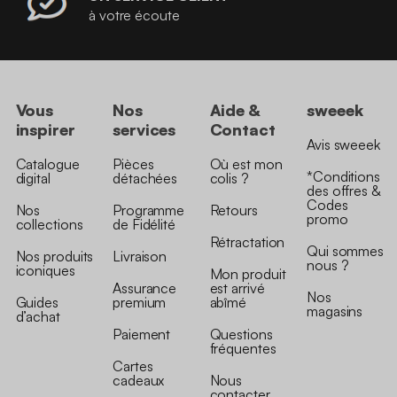
à votre écoute
Vous
Nos
Aide &
sweeek
inspirer
services
Contact
Avis sweeek
Catalogue
Pièces
Où est mon
*Conditions
digital
détachées
colis ?
des offres &
Codes
Nos
Programme
Retours
promo
collections
de Fidélité
Rétractation
Qui sommes
Nos produits
Livraison
nous ?
iconiques
Mon produit
Assurance
est arrivé
Nos
Guides
premium
abîmé
magasins
d’achat
Paiement
Questions
fréquentes
Cartes
cadeaux
Nous
contacter