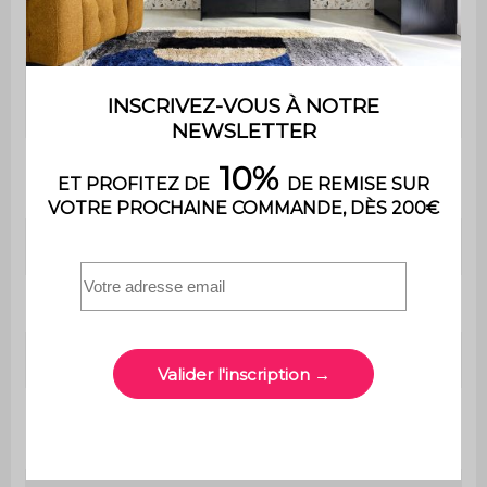
petits
Fibre polyester
coussins
Profondeur
63 cm
d'assise
Confort de
Ferme
l'assise
Convertible
Non
Usage
Usage domestique uniquement
Garantie
2 ans
Le montage est très simple, une
Montage
notice est fournie