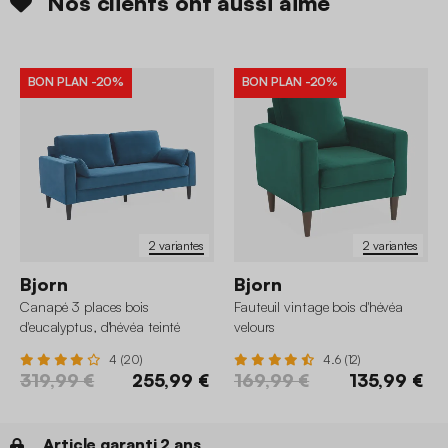
Nos clients ont aussi aimé
BON PLAN
-20%
BON PLAN
-20%
2 variantes
2 variantes
Bjorn
Bjorn
Canapé 3 places bois
Fauteuil vintage bois d'hévéa
d'eucalyptus, d'hévéa teinté
velours
noyer et velours
4 (20)
4.6 (12)
319,99 €
255,99 €
169,99 €
135,99 €
Article garanti 2 ans