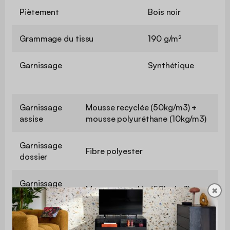
Piètement
Bois noir
Grammage du tissu
190 g/m²
Garnissage
Synthétique
Garnissage
Mousse recyclée (50kg/m3) +
assise
mousse polyuréthane (10kg/m3)
Garnissage
Fibre polyester
dossier
Garnissage
Mousse recyclée (50kg/m3)
✖
accoudoirs
Garnissage