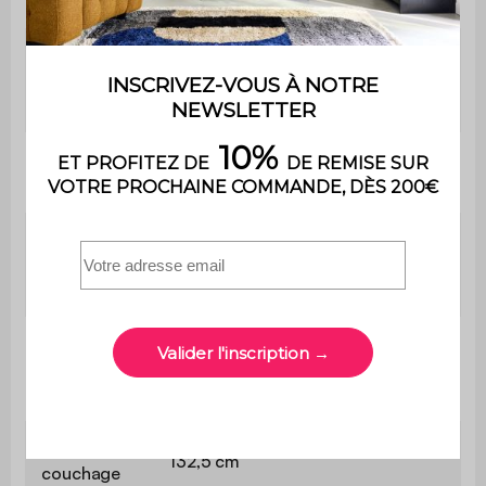
Dimensions
du
L 191,5 x P 132,5 cm
couchage
Confort du
Ferme
couchage
Epaisseur
du
10 cm
couchage
Longueur
du
191,5 cm
couchage
Largeur du
132,5 cm
couchage