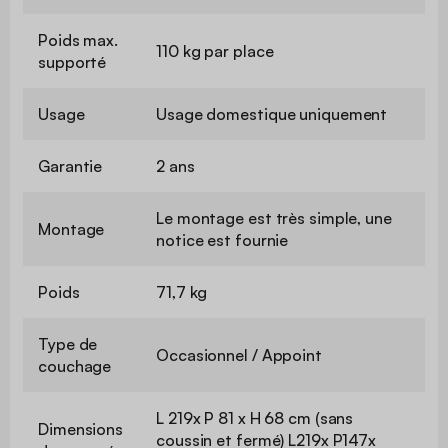
Poids max.
110 kg par place
supporté
Usage
Usage domestique uniquement
Garantie
2 ans
Le montage est très simple, une
Montage
notice est fournie
Poids
71,7 kg
Type de
Occasionnel / Appoint
couchage
L 219x P 81 x H 68 cm (sans
Dimensions
coussin et fermé) L219x P147x