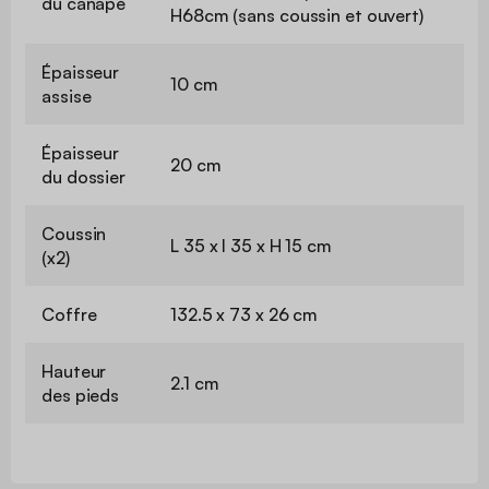
du canapé
H68cm (sans coussin et ouvert)
Épaisseur
10 cm
assise
Épaisseur
20 cm
du dossier
Coussin
L 35 x l 35 x H 15 cm
(x2)
Coffre
132.5 x 73 x 26 cm
Hauteur
2.1 cm
des pieds