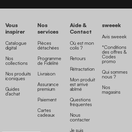
Vous
Nos
Aide &
sweeek
inspirer
services
Contact
Avis sweeek
Catalogue
Pièces
Où est mon
*Conditions
digital
détachées
colis ?
des offres &
Codes
Nos
Programme
Retours
promo
collections
de Fidélité
Rétractation
Qui sommes
Nos produits
Livraison
nous ?
iconiques
Mon produit
Assurance
est arrivé
Nos
Guides
premium
abîmé
magasins
d’achat
Paiement
Questions
fréquentes
Cartes
cadeaux
Nous
contacter
Je suis