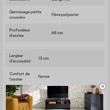
Garnissage petits
Fibre polyester
coussins
Profondeur
68 cm
d'assise
Largeur
13 cm
d'accoudoir
Confort de
Ferme
l'assise
✖
Convertible
Oui
Type de
Occasionnel
couchage